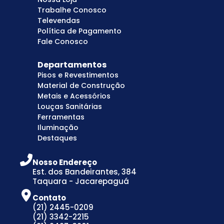
Trabalhe Conosco
Televendas
Política de Pagamento
Fale Conosco
Departamentos
Pisos e Revestimentos
Material de Construção
Metais e Acessórios
Louças Sanitárias
Ferramentas
Iluminação
Destaques
Nosso Endereço
Est. dos Bandeirantes, 384
Taquara - Jacarepaguá
Contato
(21) 2445-0209
(21) 3342-2215