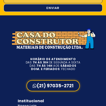
ENVIAR
HORÁRIO DE ATENDIMENTO
DAS
7H ÀS 18H
DE SEGUNDA A SEXTA
DAS
7H ÀS 14H
AOS
SÁBADOS
DOM. E FERIADOS
: FECHADO
(21) 97035-2721
Institucional
Nossa Loja