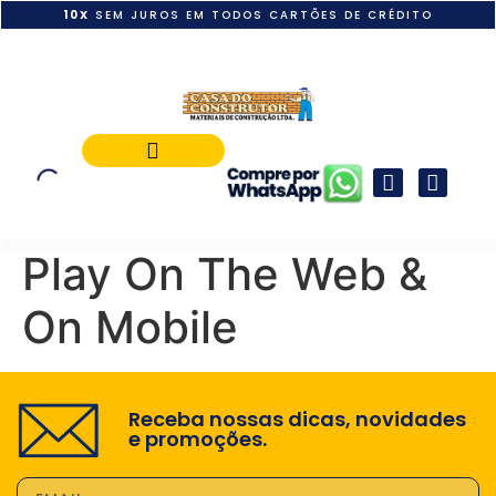
10X
SEM JUROS EM TODOS CARTÕES DE CRÉDITO
POLÍTICA DE PAGAMENTO
Play On The Web &
On Mobile
Receba nossas dicas, novidades
e promoções.