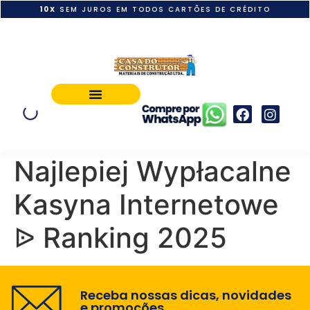
10X
SEM JUROS EM TODOS CARTÕES DE CRÉDITO
POLÍTICA DE PAGAMENTO
Najlepiej Wypłacalne
Kasyna Internetowe
ᐉ Ranking 2025
Receba nossas dicas, novidades
e promoções.