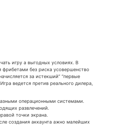
ать игру а выгодных условиях. В
я фрибетами без риска усовершенство
начисляется за истекший” “первые
Игра ведется претив реального дилера,
 разными операционными системами.
одящих развлечений.
правой точки экрана.
сле создания аккаунта ажно малейших