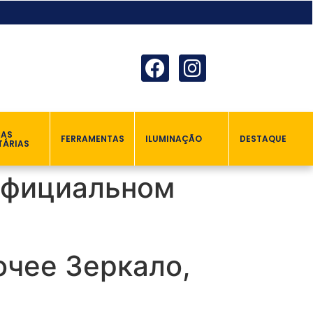
ÇAS
FERRAMENTAS
ILUMINAÇÃO
DESTAQUE
TÁRIAS
 Официальном
очее Зеркало,