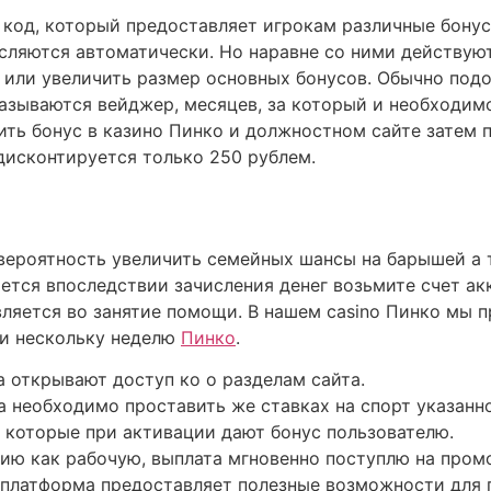
код, который предоставляет игрокам различные бонусы
сляются автоматически. Но наравне со ними действую
 или увеличить размер основных бонусов. Обычно по
азываются вейджер, месяцев, за который и необходим
ить бонус в казино Пинко и должностном сайте затем 
 дисконтируется только 250 рублем.
вероятность увеличить семейных шансы на барышей а 
ется впоследствии зачисления денег возьмите счет акк
вляется во занятие помощи. В нашем casino Пинко мы
ши нескольку неделю
Пинко
.
а открывают доступ ко о разделам сайта.
необходимо проставить же ставках на спорт указанно
 которые при активации дают бонус пользователю.
ию как рабочую, выплата мгновенно поступлю на промо
платформа предоставляет полезные возможности для п