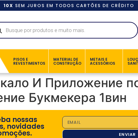
10X
SEM JUROS EM TODOS CARTÕES DE CRÉDITO
PISOS E
MATERIAL DE
METAIS E
LOU
REVESTIMENTOS
CONSTRUÇÃO
ACESSÓRIOS
SANI
ркало И Приложение п
ние Букмекера 1вин
eba nossas
s, novidades
omoções.
ENVIAR