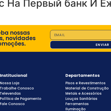
с На Первый банк И 
eba nossas
s, novidades
omoções.
ENVIAR
Institucional
Departamentos
Nossa Loja
Pisos e Revestimentos
Trabalhe Conosco
Material de Construção
Televendas
Metais e Acessórios
Política de Pagamento
Louças Sanitárias
Fale Conosco
Ferramentas
Iluminação