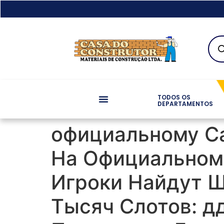
TODOS OS
DEPARTAMENTOS
официальному Са
На Официальном 
Игроки Найдут 
Тысяч Слотов: д