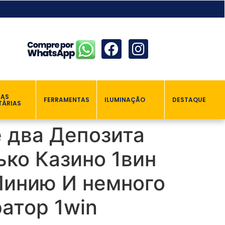
ÇAS
FERRAMENTAS
ILUMINAÇÃO
DESTAQUE
TÁRIAS
 два Депозита
ко Казино 1вин
Линию И немного
атор 1win