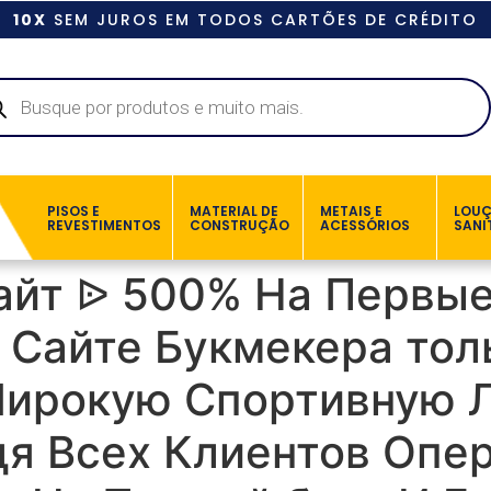
10X
SEM JUROS EM TODOS CARTÕES DE CRÉDITO
PISOS E
MATERIAL DE
METAIS E
LOU
REVESTIMENTOS
CONSTRUÇÃO
ACESSÓRIOS
SANI
йт ᐉ 500% На Первые
Сайте Букмекера толь
Широкую Спортивную 
дя Всех Клиентов Опер