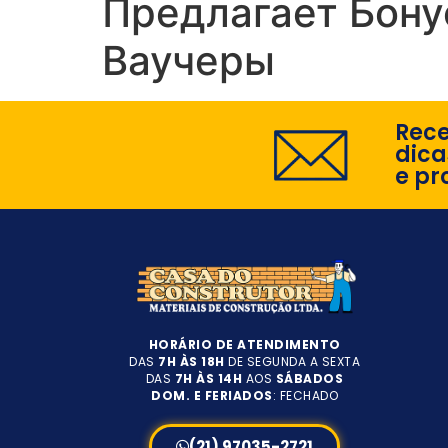
Предлагает Бону
Ваучеры
Rec
dica
e pr
HORÁRIO DE ATENDIMENTO
DAS
7H ÀS 18H
DE SEGUNDA A SEXTA
DAS
7H ÀS 14H
AOS
SÁBADOS
DOM. E FERIADOS
: FECHADO
(21) 97035-2721