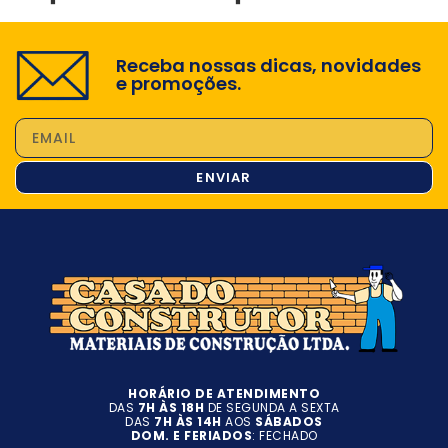
Receba nossas dicas, novidades
e promoções.
ENVIAR
HORÁRIO DE ATENDIMENTO
DAS
7H ÀS 18H
DE SEGUNDA A SEXTA
DAS
7H ÀS 14H
AOS
SÁBADOS
DOM. E FERIADOS
: FECHADO