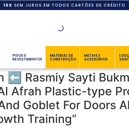
10X
SEM JUROS EM TODOS CARTÕES DE CRÉDITO
PISOS E
MATERIAL DE
METAIS E
LOU
REVESTIMENTOS
CONSTRUÇÃO
ACESSÓRIOS
SANI
n ⬅️ Rasmiy Sayti Bukm
l Afrah Plastic-type Pr
And Goblet For Doors A
owth Training”