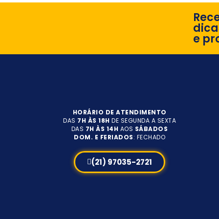
Rec
dica
e pr
HORÁRIO DE ATENDIMENTO
DAS
7H ÀS 18H
DE SEGUNDA A SEXTA
DAS
7H ÀS 14H
AOS
SÁBADOS
DOM. E FERIADOS
: FECHADO
(21) 97035-2721