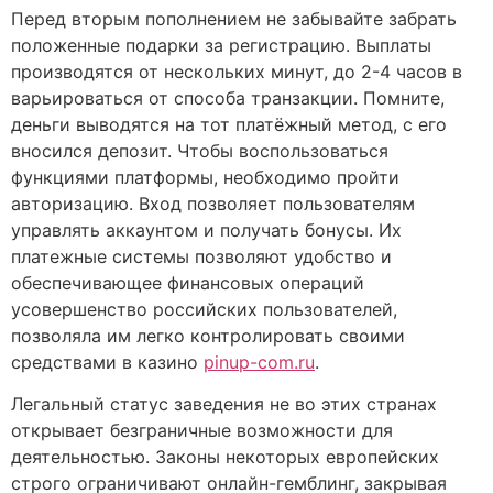
Перед вторым пополнением не забывайте забрать
положенные подарки за регистрацию. Выплаты
производятся от нескольких минут, до 2-4 часов в
варьироваться от способа транзакции. Помните,
деньги выводятся на тот платёжный метод, с его
вносился депозит. Чтобы воспользоваться
функциями платформы, необходимо пройти
авторизацию. Вход позволяет пользователям
управлять аккаунтом и получать бонусы. Их
платежные системы позволяют удобство и
обеспечивающее финансовых операций
усовершенство российских пользователей,
позволяла им легко контролировать своими
средствами в казино
pinup-com.ru
.
Легальный статус заведения не во этих странах
открывает безграничные возможности для
деятельностью. Законы некоторых европейских
строго ограничивают онлайн-гемблинг, закрывая