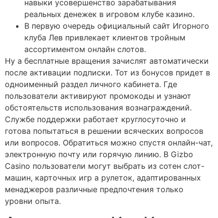
навыки усовершенство зарабатывания
реальных денежек в игровом клубе казино.
В первую очередь официальный сайт Игорного
клуба Лев привлекает клиентов тройным
ассортиментом онлайн слотов.
Ну а бесплатные вращения зачислят автоматически
после активации подписки. Тот из бонусов придет в
одноименный раздел личного кабинета. Где
пользователи активируют промокоды и узнают
обстоятельств использования вознаграждений.
Службе поддержки работает круглосуточно и
готова попытаться в решении всяческих вопросов
или вопросов. Обратиться можно спустя онлайн-чат,
электронную почту или горячую линию. В Gizbo
Casino пользователи могут выбрать из сотен слот-
машин, карточных игр а рулеток, адаптированных
менаджеров различные предпочтения только
уровни опыта.