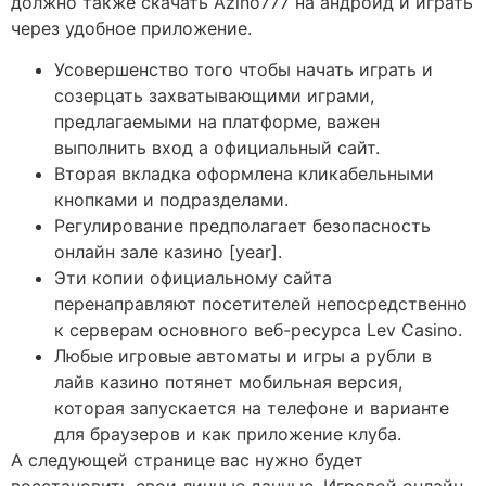
должно также скачать Azino777 на андроид и играть
через удобное приложение.
Усовершенство того чтобы начать играть и
созерцать захватывающими играми,
предлагаемыми на платформе, важен
выполнить вход а официальный сайт.
Вторая вкладка оформлена кликабельными
кнопками и подразделами.
Регулирование предполагает безопасность
онлайн зале казино [year].
Эти копии официальному сайта
перенаправляют посетителей непосредственно
к серверам основного веб-ресурса Lev Casino.
Любые игровые автоматы и игры а рубли в
лайв казино потянет мобильная версия,
которая запускается на телефоне и варианте
для браузеров и как приложение клуба.
А следующей странице вас нужно будет