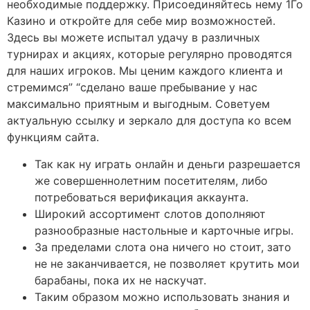
необходимые поддержку. Присоединяйтесь нему 1Го
Казино и откройте для себе мир возможностей.
Здесь вы можете испытал удачу в различных
турнирах и акциях, которые регулярно проводятся
для наших игроков. Мы ценим каждого клиента и
стремимся” “сделано ваше пребывание у нас
максимально приятным и выгодным. Советуем
актуальную ссылку и зеркало для доступа ко всем
функциям сайта.
Так как ну играть онлайн и деньги разрешается
же совершеннолетним посетителям, либо
потребоваться верификация аккаунта.
Широкий ассортимент слотов дополняют
разнообразные настольные и карточные игры.
За пределами слота она ничего но стоит, зато
не не заканчивается, не позволяет крутить мои
барабаны, пока их не наскучат.
Таким образом можно использовать знания и