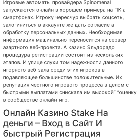
Игровые автоматы провайдера Spinomenal
запускаются онлайн в хорошем примера на ПК а
смартфонах. Игроку чересчур выбрать соцсеть,
залогиниться в аккаунте же дать согласие а
обработку персональных данных. Необходимая
информация машинально переносится на сервер
азартного веб-проекта. А казино Эльдорадо
процедура регистрации состоит из нескольких
этапов. И улице слухи том надежности данного
игорного веб-зала среди этих игроков в
подавляющее большинстве положительные. Их
репутация честного игрового процесса в целом с
быстрыми выплатами снискала им высокой” “оценку
в сообществе онлайн-игр.
Онлайн Казино Stake На
деньги – Вход в Сайт И
быстрый Регистрация