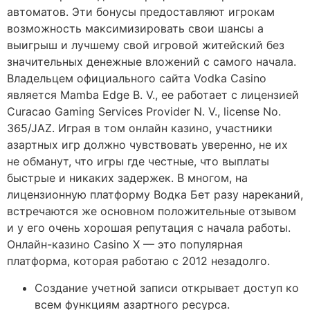
автоматов. Эти бонусы предоставляют игрокам
возможность максимизировать свои шансы а
выигрыш и лучшему свой игровой житейский без
значительных денежные вложений с самого начала.
Владельцем официального сайта Vodka Casino
является Mamba Edge B. V., ее работает с лицензией
Curacao Gaming Services Provider N. V., license No.
365/JAZ. Играя в том онлайн казино, участники
азартных игр должно чувствовать уверенно, не их
не обманут, что игры где честные, что выплаты
быстрые и никаких задержек. В многом, на
лицензионную платформу Водка Бет разу нареканий,
встречаются же основном положительные отзывом
и у его очень хорошая репутация с начала работы.
Онлайн-казино Casino X — это популярная
платформа, которая работаю с 2012 незадолго.
Создание учетной записи открывает доступ ко
всем функциям азартного ресурса.