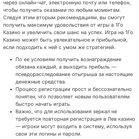
через онлайн-чат, электронную почту или телефон,
чтобы получить оказании по любым моментам.
Следуя этим вторым рекомендациям, вы смогут
получить максимум удовольствия от игры а 1Го
Казино и увеличить свои шанс на успех. Игра на 1Го
Казино может быть увлекательное и прибыльной,
если подходить к ней с умом же стратегией.
По ее условиям получить вознаграждение
обязана каждый, а выходить прибыль —
псевдорасследование отыгрыша за настоящие
денежные средства.
Процесс регистрации прост и бессознательно
понятен, что позволяет новым пользователям
быстро начать играть.
Важно, что для использования зеркал не
требуется повторная регистрация в Лев казино
— игроки могут входить в систему, используя
свои эти логины и пароли.