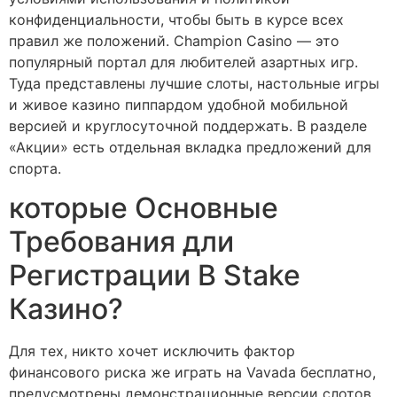
конфиденциальности, чтобы быть в курсе всех
правил же положений. Champion Casino — это
популярный портал для любителей азартных игр.
Туда представлены лучшие слоты, настольные игры
и живое казино пиппардом удобной мобильной
версией и круглосуточной поддержать. В разделе
«Акции» есть отдельная вкладка предложений для
спорта.
которые Основные
Требования дли
Регистрации В Stake
Казино?
Для тех, никто хочет исключить фактор
финансового риска же играть на Vavada бесплатно,
предусмотрены демонстрационные версии слотов