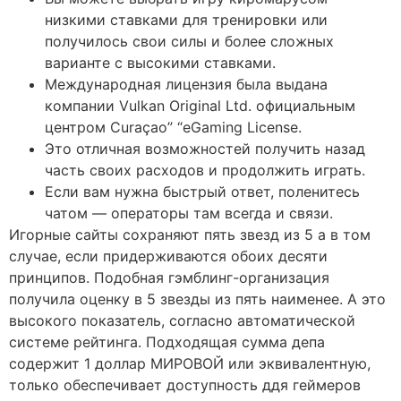
низкими ставками для тренировки или
получилось свои силы и более сложных
варианте с высокими ставками.
Международная лицензия была выдана
компании Vulkan Original Ltd. официальным
центром Curaçao” “eGaming License.
Это отличная возможностей получить назад
часть своих расходов и продолжить играть.
Если вам нужна быстрый ответ, поленитесь
чатом — операторы там всегда и связи.
Игорные сайты сохраняют пять звезд из 5 а в том
случае, если придерживаются обоих десяти
принципов. Подобная гэмблинг-организация
получила оценку в 5 звезды из пять наименее. А это
высокого показатель, согласно автоматической
системе рейтинга. Подходящая сумма депа
содержит 1 доллар МИРОВОЙ или эквивалентную,
только обеспечивает доступность ддя геймеров