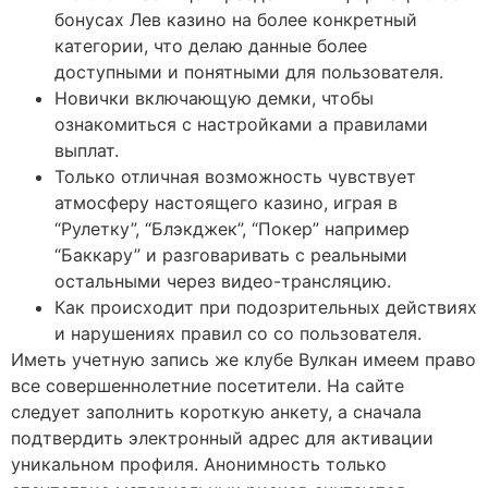
бонусах Лев казино на более конкретный
категории, что делаю данные более
доступными и понятными для пользователя.
Новички включающую демки, чтобы
ознакомиться с настройками а правилами
выплат.
Только отличная возможность чувствует
атмосферу настоящего казино, играя в
“Рулетку”, “Блэкджек”, “Покер” например
“Баккару” и разговаривать с реальными
остальными через видео-трансляцию.
Как происходит при подозрительных действиях
и нарушениях правил со со пользователя.
Иметь учетную запись же клубе Вулкан имеем право
все совершеннолетние посетители. На сайте
следует заполнить короткую анкету, а сначала
подтвердить электронный адрес для активации
уникальном профиля. Анонимность только