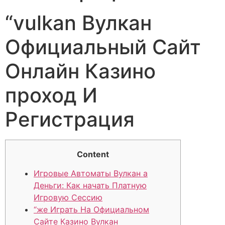
“vulkan Вулкан
Официальный Сайт
Онлайн Казино
проход И
Регистрация
Content
Игровые Автоматы Вулкан а
Деньги: Как начать Платную
Игровую Сессию
“же Играть На Официальном
Сайте Казино Вулкан