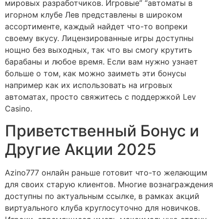
мировых разработчиков. Игровые” “автоматы в
игорном клубе Лев представлены в широком
ассортименте, каждый найдет что-то вопреки
своему вкусу. Лицензированные игры доступны
нощно без выходных, так что вы смогу крутить
барабаны и любое время. Если вам нужно узнает
больше о том, как можно заиметь эти бонусы
например как их использовать на игровых
автоматах, просто свяжитесь с поддержкой Lev
Casino.
Приветственный Бонус и
Другие Акции 2025
Azino777 онлайн раньше готовит что-то желающим
для своих старую клиентов. Многие вознаграждения
доступны по актуальным ссылке, в рамках акций
виртуального клуба круглосуточно для новичков.