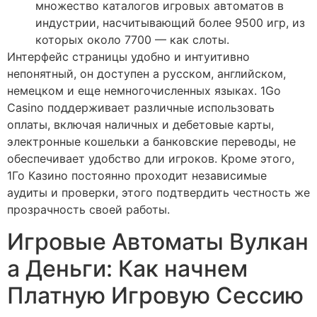
множество каталогов игровых автоматов в
индустрии, насчитывающий более 9500 игр, из
которых около 7700 — как слоты.
Интерфейс страницы удобно и интуитивно
непонятный, он доступен а русском, английском,
немецком и еще немногочисленных языках. 1Go
Casino поддерживает различные использовать
оплаты, включая наличных и дебетовые карты,
электронные кошельки а банковские переводы, не
обеспечивает удобство дли игроков. Кроме этого,
1Го Казино постоянно проходит независимые
аудиты и проверки, этого подтвердить честность же
прозрачность своей работы.
Игровые Автоматы Вулкан
а Деньги: Как начнем
Платную Игровую Сессию