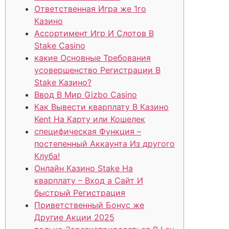
Ответственная Игра же 1го
Казино
Ассортимент Игр И Слотов В
Stake Casino
какие Основные Требования
усовершенство Регистрации В
Stake Казино?
Ввод В Мир Gizbo Casino
Как Вывести кварплату В Казино
Kent На Карту или Кошелек
специфическая Функция –
постепенный Аккаунта Из другого
Клуба!
Онлайн Казино Stake На
кварплату – Вход а Сайт И
быстрый Регистрация
Приветственный Бонус же
Другие Акции 2025