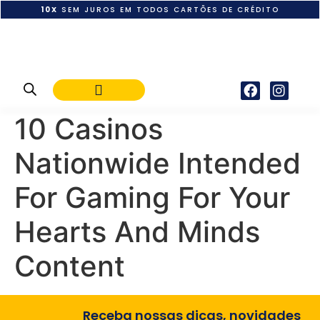
10X
SEM JUROS EM TODOS CARTÕES DE CRÉDITO
POLÍTICA DE PAGAMENTO
10 Casinos
Nationwide Intended
For Gaming For Your
Hearts And Minds
Content
Receba nossas dicas, novidades