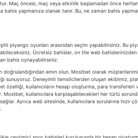
uttur. Maç öncesi, maç veya etkinlik başlamadan önce herhan
ında bahis yapmanıza olanak tanır. Bu, ne zaman bahis yapmak 
itli piyango oyunları arasından seçim yapabilirsiniz. Bu pi
nabileceksiniz. Ücretsiz bahisler, on the web bahislerinizde
an bahis oynayabilirsiniz.
 doğrulandığından emin olun. Mostbet olarak müşterilerimize
ği sunuyoruz. Deneyimli temsilcilerden oluşan ekibimiz, 
hbet özelliği, kullanıcıların hesap oluşturma, para transferle
lar. Mostbet, kullanıcılara karşılaşabilecekleri her türlü sor
ağlar. Ayrıca web sitesinde, kullanıcılara sorularına hızlı ç
.
kle çevrimiçi spor bahisleri kuruluşunda bir hesap oluşturm