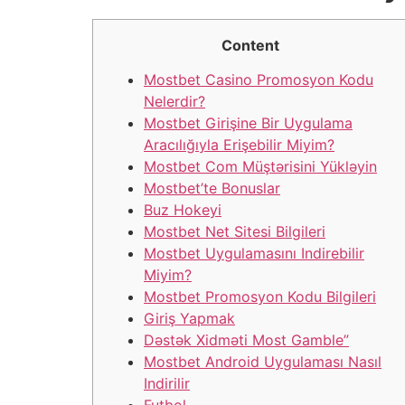
Content
Mostbet Casino Promosyon Kodu
Nelerdir?
Mostbet Girişine Bir Uygulama
Aracılığıyla Erişebilir Miyim?
Mostbet Com Müştərisini Yükləyin
Mostbet’te Bonuslar
Buz Hokeyi
Mostbet Net Sitesi Bilgileri
Mostbet Uygulamasını Indirebilir
Miyim?
Mostbet Promosyon Kodu Bilgileri
Giriş Yapmak
Dəstək Xidməti Most Gamble”
Mostbet Android Uygulaması Nasıl
Indirilir