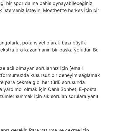
gi bir spor dalına bahis oynayabileceğiniz
isterseniz isteyin, Mostbet’te herkes için bir
yangolarla, potansiyel olarak bazı büyük
n ekstra pra kazanmanın bir başka yoludur. Bu
 acil olmayan sorularınız için [email
platformumuzda kusursuz bir deneyim sağlamak
ri ve para çekme gibi her türlü sorusunda
unda yardımcı olmak için Canlı Sohbet, E-posta
özümler sunmak için sık sorulan sorulara yanıt
anız gerekir. Para yatırma ve çekme için