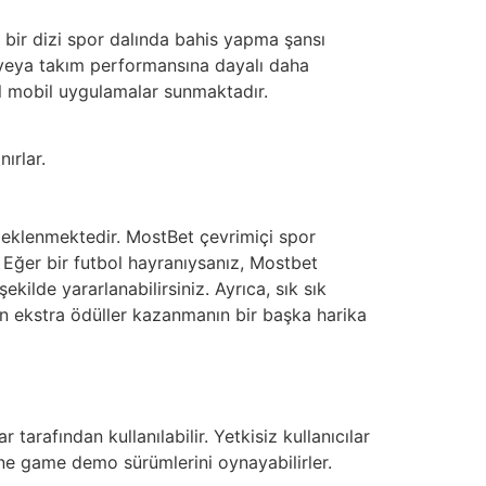
i bir dizi spor dalında bahis yapma şansı
u veya takım performansına dayalı daha
l mobil uygulamalar sunmaktadır.
ırlar.
ı beklenmektedir. MostBet çevrimiçi spor
. Eğer bir futbol hayranıysanız, Mostbet
ekilde yararlanabilirsiniz. Ayrıca, sık sık
den ekstra ödüller kazanmanın bir başka harika
rafından kullanılabilir. Yetkisiz kullanıcılar
hine game demo sürümlerini oynayabilirler.