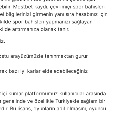
ilir. Mostbet kaydı, çevrimiçi spor bahisleri
l bilgilerinizi girmenin yanı sıra hesabınız için
şekilde spor bahisleri yapmanızı sağlayan
kilde artırmanıza olanak tanır.
iz.
 dostu arayüzümüzle tanınmaktan gurur
k bazı iyi karlar elde edebileceğiniz
imiçi kumar platformumuz kullanıcılar arasında
 genelinde ve özellikle Türkiye’de sağlam bir
ir. Bu lisans, oyunların adil olmasını, oyuncu