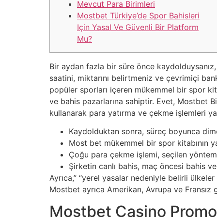
Mevcut Para Birimleri
Mostbet Türkiye’de Spor Bahisleri
Için Yasal Ve Güvenli Bir Platform
Mu?
Bir aydan fazla bir süre önce kaydolduysanız, 
saatini, miktarını belirtmeniz ve çevrimiçi b
popüler sporları içeren mükemmel bir spor kita
ve bahis pazarlarına sahiptir. Evet, Mostbet B
kullanarak para yatırma ve çekme işlemleri yap
Kaydolduktan sonra, süreç boyunca dimen
Most bet mükemmel bir spor kitabının yan
Çoğu para çekme işlemi, seçilen yönteme
Şirketin canlı bahis, maç öncesi bahis ve 
Ayrıca,” “yerel yasalar nedeniyle belirli ülke
Mostbet ayrıca Amerikan, Avrupa ve Fransız gib
Mostbet Casino Promo