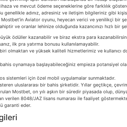
cihaza ve mevcut ödeme seçeneklerine göre farklılık göstereb
nellikle adınız, adresiniz ve iletişim bilgileriniz gibi kişise
ir. Mostbet’in Aviator oyunu, heyecan verici ve yenilikçi bir 
hiptir ve oranlar lehinize olduğunda kazancınızı hızlı bir şe
üyük ödüller kazanabilir ve biraz ekstra para kazanabilirsin
nız, ilk pra yatırma bonusu kullanılamayabilir.
biri olmaktan ve yüksek kaliteli hizmetlerimiz ve kullanıcı
ahis oynamaya başlayabileceğiniz empieza potansiyel olara
 sistemleri için özel mobil uygulamalar sunmaktadır.
eren uluslararası bir bahis şirketidir. Yıllar geçtikçe, çevr
ulan Mostbet, on yılı aşkın bir süredir piyasada olup, dünya
an verilen 8048/JAZ lisans numarası ile faaliyet göstermekted
nü garanti eder.
ileri