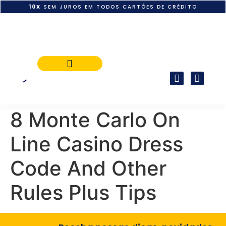
10X
SEM JUROS EM TODOS CARTÕES DE CRÉDITO
POLÍTICA DE PAGAMENTO
8 Monte Carlo On
Line Casino Dress
Code And Other
Rules Plus Tips