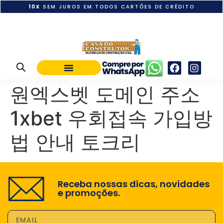
10X
SEM JUROS EM TODOS CARTÕES DE CRÉDITO
POLÍTICA DE PAGAMENTO
원엑스벳 도메인 주소
1xbet 우회접속 가입방
법 안내 토크리
Receba nossas dicas, novidades
e promoções.