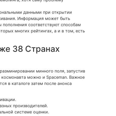
рсональными данными при открытии
оживания. Информация может быть
бы пополнения соответствуют способам
торых многих рейтингах, а и в том, есть
 же 38 Странах
разминировании минного поля, запустив
ем космонавта можно и Spaceman. Важное
ся в каталоге затем после анонса
ивации.
азных производителей.
альной системе оценки.