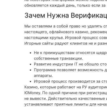
обновляется каждый день, только если за
Зачем Нужна Верификац
Мы оставляем а собой право но удалять с
настоящего, офлайнового казино, рекомен
настоящими крупье. Игровой процесс сове
Игорные сайты радуют клиентов не и раз
Не к преимуществам относятся щедр
собственные транзакции.
Развитие индустрии IT не обошло ст
Программа позволяет возможность де
аппараты.
Игровой процесс производится за ст
Казино, которые работают на РУ аудитори
ЮMoney. По одной причине при регистрац
не вывести. Действительно качественные
устанавливают приятные лимиты для начал