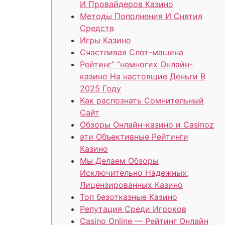
И Провайдеров Казино
Методы Пополнения И Снятия
Средств
Игры Казино
Счастливая Слот-машина
Рейтинг” “немногих Онлайн-
казино На настоящие Деньги В
2025 Году
Как распознать Сомнительный
Сайт
Обзоры Онлайн-казино и Casinoz
эти Объективные Рейтинги
Казино
Мы Делаем Обзоры
Исключительно Надежных,
Лицензированных Казино
Топ безотказные Казино
Репутация Среди Игроков
Casino Online — Pейтинг Онлайн