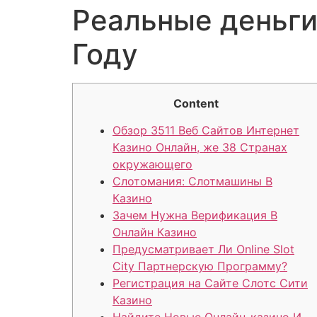
Реальные деньги
Году
Content
Обзор 3511 Веб Сайтов Интернет
Казино Онлайн, же 38 Странах
окружающего
Слотомания: Слотмашины В
Казино
Зачем Нужна Верификация В
Онлайн Казино
Предусматривает Ли Online Slot
City Партнерскую Программу?
Регистрация на Сайте Слотс Сити
Казино