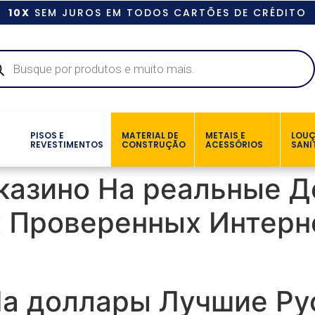
10X
SEM JUROS EM TODOS CARTÕES DE CRÉDITO
PISOS E
MATERIAL DE
METAIS E
LOU
REVESTIMENTOS
CONSTRUÇÃO
ACESSÓRIOS
SANI
казино На реальные Д
 Проверенных Интерн
На доллары Лучшие Ру