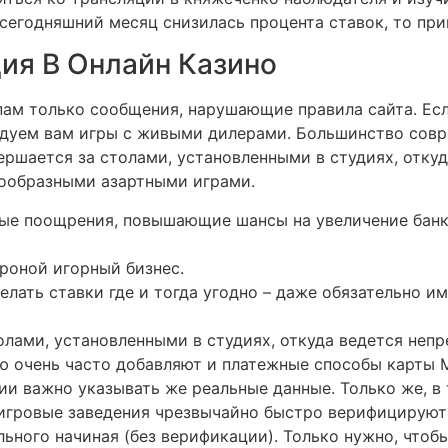
 сегодняшний месяц снизилась процента ставок, то при
ия В Онлайн Казино
пам только сообщения, нарушающие правила сайта. Ес
дуем вам игры с живыми дилерами. Большинство соврем
ршается за столами, установленными в студиях, откуд
нообразными азартными играми.
ые поощрения, повышающие шансы на увеличение банка
ороной игорный бизнес.
лать ставки где и тогда угодно – даже обязательно им
олами, установленными в студиях, откуда ведется неп
ю очень часто добавляют и платежные способы карты 
ии важно указывать же реальные данные. Только же, в
 игровые заведения чрезвычайно быстро верифицируют 
ьного начиная (без верификации). Только нужно, чтобы