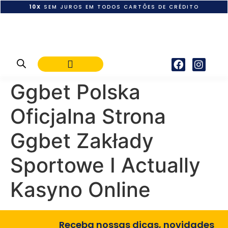
10X
SEM JUROS EM TODOS CARTÕES DE CRÉDITO
POLÍTICA DE PAGAMENTO
Ggbet Polska
Oficjalna Strona
Ggbet Zakłady
Sportowe I Actually
Kasyno Online
Receba nossas dicas, novidades