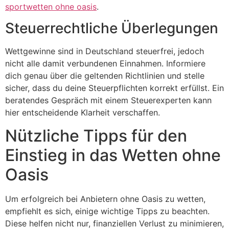
sportwetten ohne oasis
.
Steuerrechtliche Überlegungen
Wettgewinne sind in Deutschland steuerfrei, jedoch
nicht alle damit verbundenen Einnahmen. Informiere
dich genau über die geltenden Richtlinien und stelle
sicher, dass du deine Steuerpflichten korrekt erfüllst. Ein
beratendes Gespräch mit einem Steuerexperten kann
hier entscheidende Klarheit verschaffen.
Nützliche Tipps für den
Einstieg in das Wetten ohne
Oasis
Um erfolgreich bei Anbietern ohne Oasis zu wetten,
empfiehlt es sich, einige wichtige Tipps zu beachten.
Diese helfen nicht nur, finanziellen Verlust zu minimieren,