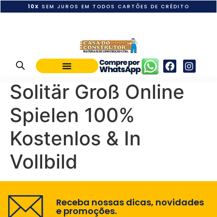
10X
SEM JUROS EM TODOS CARTÕES DE CRÉDITO
POLÍTICA DE PAGAMENTO
Solitär Groß Online
Spielen 100%
Kostenlos & In
Vollbild
Receba nossas dicas, novidades
e promoções.