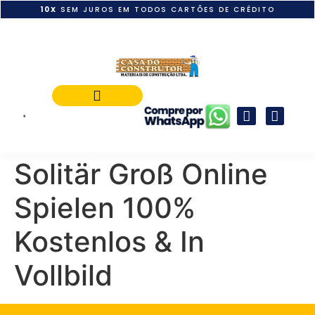
10X
SEM JUROS EM TODOS CARTÕES DE CRÉDITO
POLÍTICA DE PAGAMENTO
Solitär Groß Online
Spielen 100%
Kostenlos & In
Vollbild