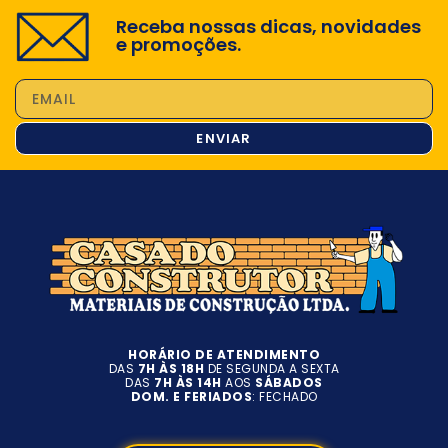
Receba nossas dicas, novidades
e promoções.
ENVIAR
HORÁRIO DE ATENDIMENTO
DAS
7H ÀS 18H
DE SEGUNDA A SEXTA
DAS
7H ÀS 14H
AOS
SÁBADOS
DOM. E FERIADOS
: FECHADO