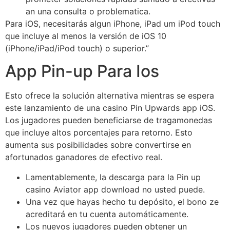
an una consulta o problematica.
Para iOS, necesitarás algun iPhone, iPad um iPod touch
que incluye al menos la versión de iOS 10
(iPhone/iPad/iPod touch) o superior.”
App Pin-up Para Ios
Esto ofrece la solución alternativa mientras se espera
este lanzamiento de una casino Pin Upwards app iOS.
Los jugadores pueden beneficiarse de tragamonedas
que incluye altos porcentajes para retorno. Esto
aumenta sus posibilidades sobre convertirse en
afortunados ganadores de efectivo real.
Lamentablemente, la descarga para la Pin up
casino Aviator app download no usted puede.
Una vez que hayas hecho tu depósito, el bono ze
acreditará en tu cuenta automáticamente.
Los nuevos jugadores pueden obtener un