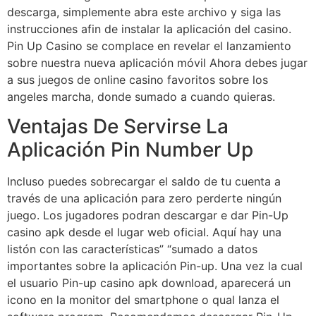
descarga, simplemente abra este archivo y siga las
instrucciones afin de instalar la aplicación del casino.
Pin Up Casino se complace en revelar el lanzamiento
sobre nuestra nueva aplicación móvil Ahora debes jugar
a sus juegos de online casino favoritos sobre los
angeles marcha, donde sumado a cuando quieras.
Ventajas De Servirse La
Aplicación Pin Number Up
Incluso puedes sobrecargar el saldo de tu cuenta a
través de una aplicación para zero perderte ningún
juego. Los jugadores podran descargar e dar Pin-Up
casino apk desde el lugar web oficial. Aquí hay una
listón con las características” “sumado a datos
importantes sobre la aplicación Pin-up. Una vez la cual
el usuario Pin-up casino apk download, aparecerá un
icono en la monitor del smartphone o qual lanza el