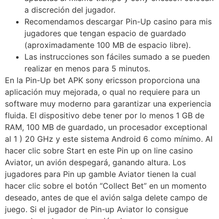
a discreción del jugador.
Recomendamos descargar Pin-Up casino para mis
jugadores que tengan espacio de guardado
(aproximadamente 100 MB de espacio libre).
Las instrucciones son fáciles sumado a se pueden
realizar en menos para 5 minutos.
En la Pin-Up bet APK sony ericsson proporciona una
aplicación muy mejorada, o qual no requiere para un
software muy moderno para garantizar una experiencia
fluida. El dispositivo debe tener por lo menos 1 GB de
RAM, 100 MB de guardado, un procesador exceptional
al 1 ) 20 GHz y este sistema Android 6 como mínimo. Al
hacer clic sobre Start en este Pin up on line casino
Aviator, un avión despegará, ganando altura. Los
jugadores para Pin up gamble Aviator tienen la cual
hacer clic sobre el botón “Collect Bet” en un momento
deseado, antes de que el avión salga delete campo de
juego. Si el jugador de Pin-up Aviator lo consigue