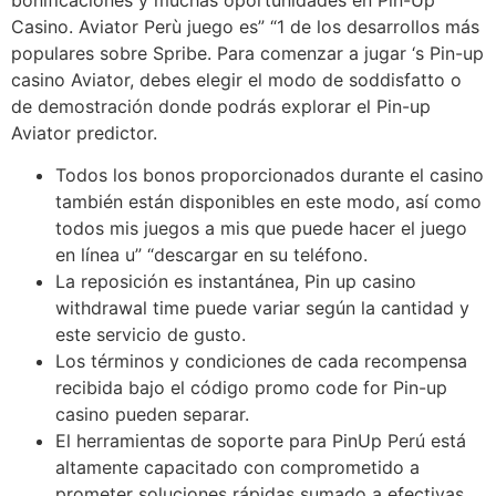
Casino. Aviator Perù juego es” “1 de los desarrollos más
populares sobre Spribe. Para comenzar a jugar ‘s Pin-up
casino Aviator, debes elegir el modo de soddisfatto o
de demostración donde podrás explorar el Pin-up
Aviator predictor.
Todos los bonos proporcionados durante el casino
también están disponibles en este modo, así como
todos mis juegos a mis que puede hacer el juego
en línea u” “descargar en su teléfono.
La reposición es instantánea, Pin up casino
withdrawal time puede variar según la cantidad y
este servicio de gusto.
Los términos y condiciones de cada recompensa
recibida bajo el código promo code for Pin-up
casino pueden separar.
El herramientas de soporte para PinUp Perú está
altamente capacitado con comprometido a
prometer soluciones rápidas sumado a efectivas