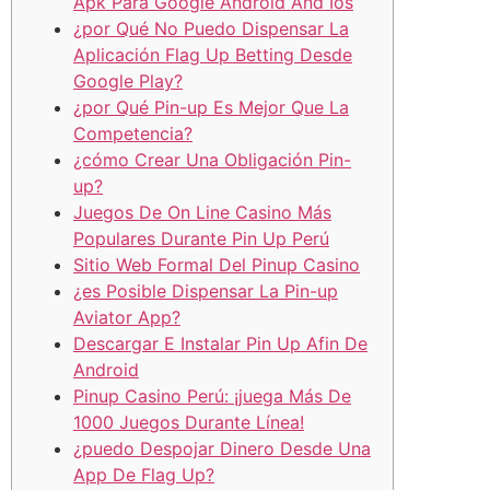
Apk Para Google Android And Ios
¿por Qué No Puedo Dispensar La
Aplicación Flag Up Betting Desde
Google Play?
¿por Qué Pin-up Es Mejor Que La
Competencia?
¿cómo Crear Una Obligación Pin-
up?
Juegos De On Line Casino Más
Populares Durante Pin Up Perú
Sitio Web Formal Del Pinup Casino
¿es Posible Dispensar La Pin-up
Aviator App?
Descargar E Instalar Pin Up Afin De
Android
Pinup Casino Perú: ¡juega Más De
1000 Juegos Durante Línea!
¿puedo Despojar Dinero Desde Una
App De Flag Up?