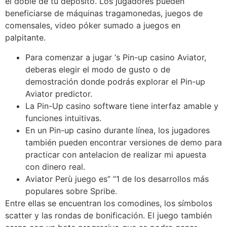
el doble de tu depósito. Los jugadores pueden
beneficiarse de máquinas tragamonedas, juegos de
comensales, video póker sumado a juegos en
palpitante.
Para comenzar a jugar ‘s Pin-up casino Aviator,
deberas elegir el modo de gusto o de
demostración donde podrás explorar el Pin-up
Aviator predictor.
La Pin-Up casino software tiene interfaz amable y
funciones intuitivas.
En un Pin-up casino durante línea, los jugadores
también pueden encontrar versiones de demo para
practicar con antelacion de realizar mi apuesta
con dinero real.
Aviator Perù juego es” “1 de los desarrollos más
populares sobre Spribe.
Entre ellas se encuentran los comodines, los símbolos
scatter y las rondas de bonificación. El juego también