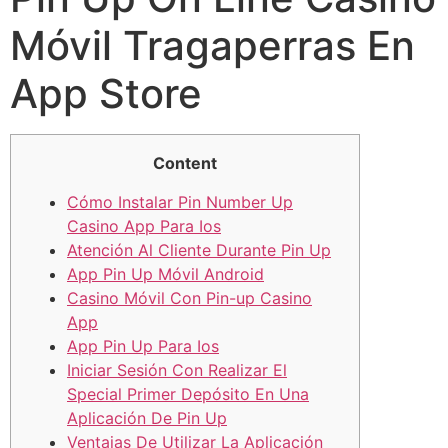
Móvil Tragaperras En
App Store
Content
Cómo Instalar Pin Number Up
Casino App Para Ios
Atención Al Cliente Durante Pin Up
App Pin Up Móvil Android
Casino Móvil Con Pin-up Casino
App
App Pin Up Para Ios
Iniciar Sesión Con Realizar El
Special Primer Depósito En Una
Aplicación De Pin Up
Ventajas De Utilizar La Aplicación