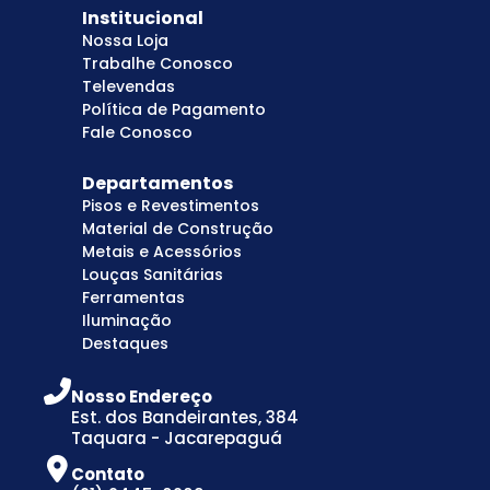
Institucional
Nossa Loja
Trabalhe Conosco
Televendas
Política de Pagamento
Fale Conosco
Departamentos
Pisos e Revestimentos
Material de Construção
Metais e Acessórios
Louças Sanitárias
Ferramentas
Iluminação
Destaques
Nosso Endereço
Est. dos Bandeirantes, 384
Taquara - Jacarepaguá
Contato