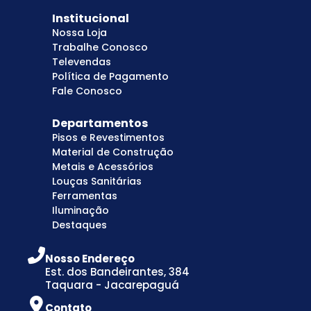
Institucional
Nossa Loja
Trabalhe Conosco
Televendas
Política de Pagamento
Fale Conosco
Departamentos
Pisos e Revestimentos
Material de Construção
Metais e Acessórios
Louças Sanitárias
Ferramentas
Iluminação
Destaques
Nosso Endereço
Est. dos Bandeirantes, 384
Taquara - Jacarepaguá
Contato