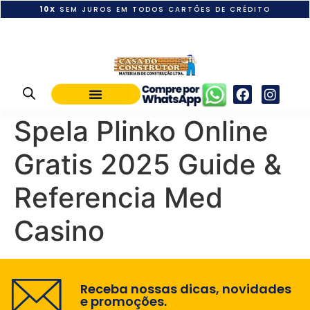
10X
SEM JUROS EM TODOS CARTÕES DE CRÉDITO
POLÍTICA DE PAGAMENTO
Spela Plinko Online
Gratis 2025 Guide &
Referencia Med
Casino
Receba nossas dicas, novidades
e promoções.