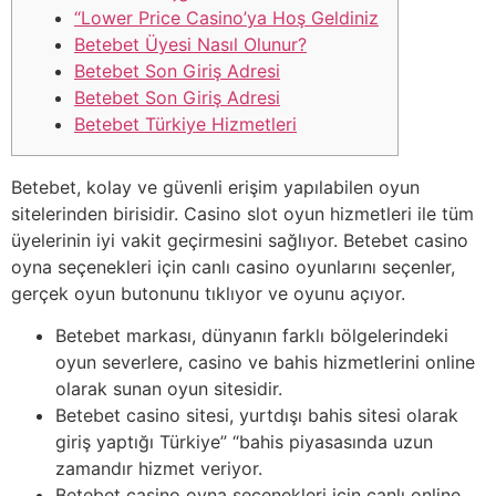
“Lower Price Casino’ya Hoş Geldiniz
Betebet Üyesi Nasıl Olunur?
Betebet Son Giriş Adresi
Betebet Son Giriş Adresi
Betebet Türkiye Hizmetleri
Betebet, kolay ve güvenli erişim yapılabilen oyun
sitelerinden birisidir. Casino slot oyun hizmetleri ile tüm
üyelerinin iyi vakit geçirmesini sağlıyor. Betebet casino
oyna seçenekleri için canlı casino oyunlarını seçenler,
gerçek oyun butonunu tıklıyor ve oyunu açıyor.
Betebet markası, dünyanın farklı bölgelerindeki
oyun severlere, casino ve bahis hizmetlerini online
olarak sunan oyun sitesidir.
Betebet casino sitesi, yurtdışı bahis sitesi olarak
giriş yaptığı Türkiye” “bahis piyasasında uzun
zamandır hizmet veriyor.
Betebet casino oyna seçenekleri için canlı online