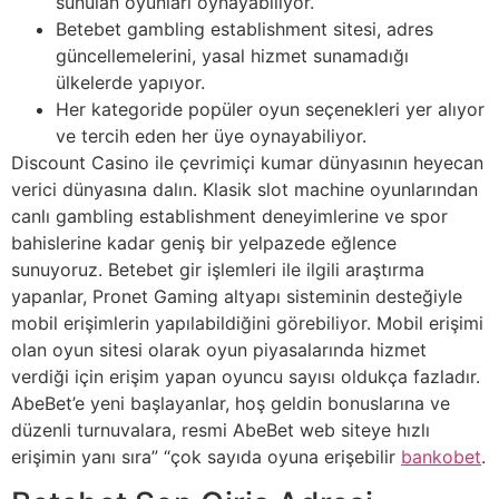
sunulan oyunları oynayabiliyor.
Betebet gambling establishment sitesi, adres
güncellemelerini, yasal hizmet sunamadığı
ülkelerde yapıyor.
Her kategoride popüler oyun seçenekleri yer alıyor
ve tercih eden her üye oynayabiliyor.
Discount Casino ile çevrimiçi kumar dünyasının heyecan
verici dünyasına dalın. Klasik slot machine oyunlarından
canlı gambling establishment deneyimlerine ve spor
bahislerine kadar geniş bir yelpazede eğlence
sunuyoruz. Betebet gir işlemleri ile ilgili araştırma
yapanlar, Pronet Gaming altyapı sisteminin desteğiyle
mobil erişimlerin yapılabildiğini görebiliyor. Mobil erişimi
olan oyun sitesi olarak oyun piyasalarında hizmet
verdiği için erişim yapan oyuncu sayısı oldukça fazladır.
AbeBet’e yeni başlayanlar, hoş geldin bonuslarına ve
düzenli turnuvalara, resmi AbeBet web siteye hızlı
erişimin yanı sıra” “çok sayıda oyuna erişebilir
bankobet
.