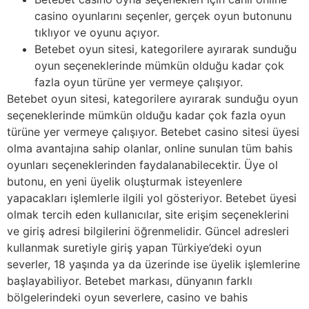
casino oyunlarını seçenler, gerçek oyun butonunu
tıklıyor ve oyunu açıyor.
Betebet oyun sitesi, kategorilere ayırarak sunduğu
oyun seçeneklerinde mümkün olduğu kadar çok
fazla oyun türüne yer vermeye çalışıyor.
Betebet oyun sitesi, kategorilere ayırarak sunduğu oyun
seçeneklerinde mümkün olduğu kadar çok fazla oyun
türüne yer vermeye çalışıyor. Betebet casino sitesi üyesi
olma avantajına sahip olanlar, online sunulan tüm bahis
oyunları seçeneklerinden faydalanabilecektir. Üye ol
butonu, en yeni üyelik oluşturmak isteyenlere
yapacakları işlemlerle ilgili yol gösteriyor. Betebet üyesi
olmak tercih eden kullanıcılar, site erişim seçeneklerini
ve giriş adresi bilgilerini öğrenmelidir. Güncel adresleri
kullanmak suretiyle giriş yapan Türkiye’deki oyun
severler, 18 yaşında ya da üzerinde ise üyelik işlemlerine
başlayabiliyor. Betebet markası, dünyanın farklı
bölgelerindeki oyun severlere, casino ve bahis