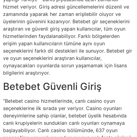
hizmet veriyor. Giriş adresi güncellemelerini düzenli ve
zamanında yaparak her zaman erişilebilir oluyor ve
üyelerinin güvenini kazanıyor. Betebet gir seçeneklerini
araştıran ve güvenli giriş yapan kullanıcılar, tüm oyun
hizmetlerinden faydalanabiliyor. Farklı bölgelerden
erişim yapan kullanıcıların tümüne aynı oyun
seçeneklerini farklı dil destekleri ile sunuyor. Betebet gir
ve oyun seçeneklerini araştıran kullanıcılar,
oynayacakları oyunlarda sorun yaşamamak için lisans
bilgilerini araştırıyor.
Betebet Güvenli Giriş
“Betebet casino hizmetlerinde, canlı casino oyun
seçeneklerine ilk sırada yer veriyor. Casino oyunları
deneyimlerine sahip olanlar, betebet üyelik hesabında
canlı krupiyelerin sundukları canlı oyunları oynamaya
başlayabiliyor. Canlı casino bölümünde, 637 oyun