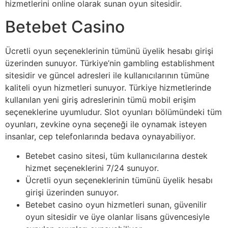
hizmetlerini online olarak sunan oyun sitesidir.
Betebet Casino
Ücretli oyun seçeneklerinin tümünü üyelik hesabı girişi
üzerinden sunuyor. Türkiye’nin gambling establishment
sitesidir ve güncel adresleri ile kullanıcılarının tümüne
kaliteli oyun hizmetleri sunuyor. Türkiye hizmetlerinde
kullanılan yeni giriş adreslerinin tümü mobil erişim
seçeneklerine uyumludur. Slot oyunları bölümündeki tüm
oyunları, zevkine oyna seçeneği ile oynamak isteyen
insanlar, cep telefonlarında bedava oynayabiliyor.
Betebet casino sitesi, tüm kullanıcılarına destek
hizmet seçeneklerini 7/24 sunuyor.
Ücretli oyun seçeneklerinin tümünü üyelik hesabı
girişi üzerinden sunuyor.
Betebet casino oyun hizmetleri sunan, güvenilir
oyun sitesidir ve üye olanlar lisans güvencesiyle