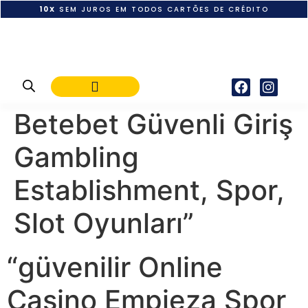
10X
SEM JUROS EM TODOS CARTÕES DE CRÉDITO
POLÍTICA DE PAGAMENTO
Betebet Güvenli Giriş
Gambling
Establishment, Spor,
Slot Oyunları”
“güvenilir Online
Casino Empieza Spor