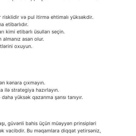
risklidir və pul itirmə ehtimalı yüksəkdir.
 etibarlıdır.
 kimi etibarlı üsulları seçin.
 almanız asan olur.
lərini oxuyun.
ən kənara çıxmayın.
ilə strategiya hazırlayın.
ə daha yüksək qazanma şansı tanıyır.
şı, güvənli bahis üçün müəyyən prinsipləri
mək vacibdir. Bu məqamlara diqqət yetirsəniz,