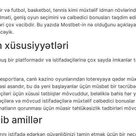
r və futbol, basketbol, tennis kimi müxtəlif idman növlərin
idməti, geniş oyun seçimini və cəlbedici bonusları təqdim ed
ləri çox vacibdir. Bu yazıda Mostbet-in nə olduğunu açıkla
cəyik.
 xüsusiyyətləri
uş bir platformadır və istifadəçilərinə çox sayda imkanlar 
sportlara, canlı kazino oyunlarından lotereyaya qədər müx
əsi asandır, bu da yeni başlayanlar üçün müsbət bir təcrübə
çiləri üçün xüsusi tətbiqlər mövcuddur, beləliklə bahis hə
çilərə və mövcud istifadəçilərə müxtəlif cəlbedici bonuslar tə
matların qorunması üçün müasir təhlükəsizlik tədbirləri möv
ib amillər
rını istifadə edərkən güvənliğinizi təmin etmək üçün bir ne