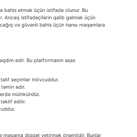
də bahis etmək üçün istifadə olunur. Bu
ir. Ancaq istifadəçilərin qalib gəlmək üçün
yacağıq və güvənli bahis üçün hansı məqamlara
təqdim edir. Bu platformanın əsas
təlif seçimlər mövcuddur.
 təmin edir.
r yerdə mümkündür.
klif edilir.
cuddur.
çə məqama diqqət yetirmək önəmlidir. Bunlar