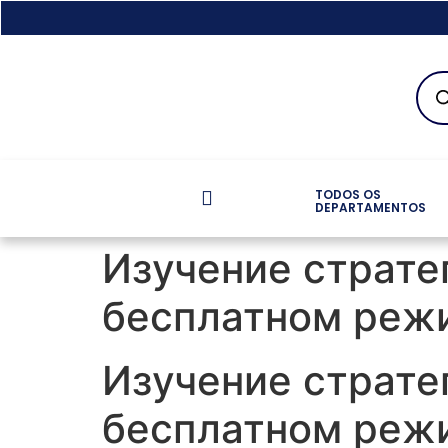
TODOS OS
DEPARTAMENTOS
Изучение стратег
бесплатном реж
Изучение стратег
бесплатном реж