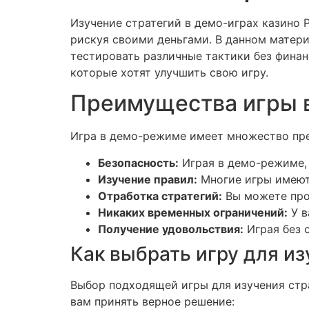
Изучение стратегий в демо-играх казино 
рискуя своими деньгами. В данном матер
тестировать различные тактики без финан
которые хотят улучшить свою игру.
Преимущества игры 
Игра в демо-режиме имеет множество преи
Безопасность:
Играя в демо-режиме, 
Изучение правил:
Многие игры имеют
Отработка стратегий:
Вы можете про
Никаких временных ограничений:
У в
Получение удовольствия:
Играя без 
Как выбрать игру для из
Выбор подходящей игры для изучения стр
вам принять верное решение: