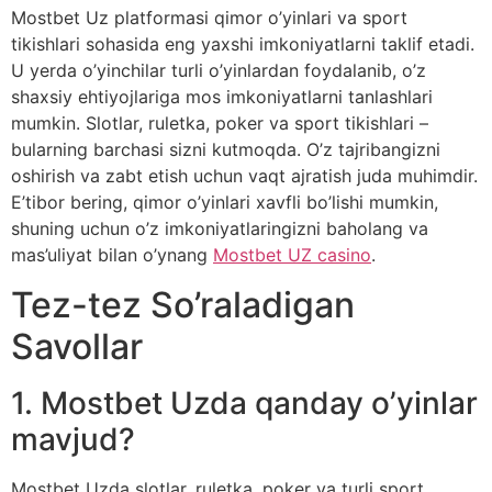
Mostbet Uz platformasi qimor o’yinlari va sport
tikishlari sohasida eng yaxshi imkoniyatlarni taklif etadi.
U yerda o’yinchilar turli o’yinlardan foydalanib, o’z
shaxsiy ehtiyojlariga mos imkoniyatlarni tanlashlari
mumkin. Slotlar, ruletka, poker va sport tikishlari –
bularning barchasi sizni kutmoqda. O’z tajribangizni
oshirish va zabt etish uchun vaqt ajratish juda muhimdir.
E’tibor bering, qimor o’yinlari xavfli bo’lishi mumkin,
shuning uchun o’z imkoniyatlaringizni baholang va
mas’uliyat bilan o’ynang
Mostbet UZ casino
.
Tez-tez So’raladigan
Savollar
1. Mostbet Uzda qanday o’yinlar
mavjud?
Mostbet Uzda slotlar, ruletka, poker va turli sport