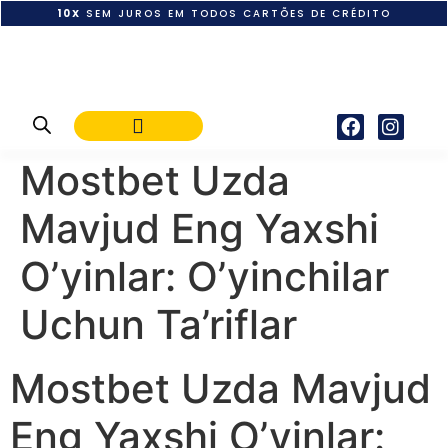
10X
SEM JUROS EM TODOS CARTÕES DE CRÉDITO
POLÍTICA DE PAGAMENTO
Mostbet Uzda
Mavjud Eng Yaxshi
O’yinlar: O’yinchilar
Uchun Ta’riflar
Mostbet Uzda Mavjud
Eng Yaxshi O’yinlar: