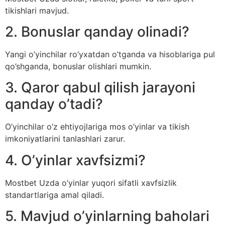
tikishlari mavjud.
2. Bonuslar qanday olinadi?
Yangi o’yinchilar ro’yxatdan o’tganda va hisoblariga pul
qo’shganda, bonuslar olishlari mumkin.
3. Qaror qabul qilish jarayoni
qanday o’tadi?
O’yinchilar o’z ehtiyojlariga mos o’yinlar va tikish
imkoniyatlarini tanlashlari zarur.
4. O’yinlar xavfsizmi?
Mostbet Uzda o’yinlar yuqori sifatli xavfsizlik
standartlariga amal qiladi.
5. Mavjud o’yinlarning baholari