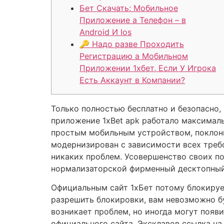
Бет Скачать: Мобильное
Приложение а Телефон – в
Android И Ios
🔑 Надо разве Проходить
Регистрацию а Мобильном
Приложении 1хбет, Если У Игрока
Есть Аккаунт в Компании?
Только полностью бесплатно и безопасно,
приложение 1xBet apk работало максимал
простым мобильным устройством, поклонни
модернизирован с зависимости всех требо
никаких проблем. Усовершенство своих по
нормализаторской фирменный десктопный
Официальным сайт 1хБет потому блокируе
разрешить блокировки, вам невозможно бу
возникает проблем, но иногда могут появи
официального сайта. Эксклавов ссылка на