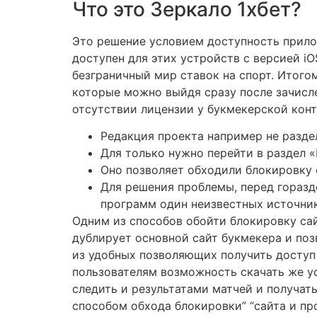
Что это Зеркало 1хбет?
Это решение условием доступность прило
доступен для этих устройств с версией iOS
безграничный мир ставок на спорт. Итого
которые можно выйдя сразу после зачисле
отсутствии лицензии у букмекерской кон
Редакция проекта например не разде
Для только нужно перейти в раздел 
Оно позволяет обходили блокировку 
Для решения проблемы, перед гораздо
программ один неизвестных источник
Одним из способов обойти блокировку сай
дублирует основной сайт букмекера и поз
из удобных позволяющих получить доступ
пользователям возможность скачать же ус
следить и результатами матчей и получат
способом обхода блокировки” “сайта и пр