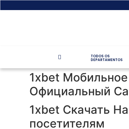
TODOS OS
DEPARTAMENTOS
1xbet Мобильное
Официальный Са
1xbet Скачать Н
посетителям