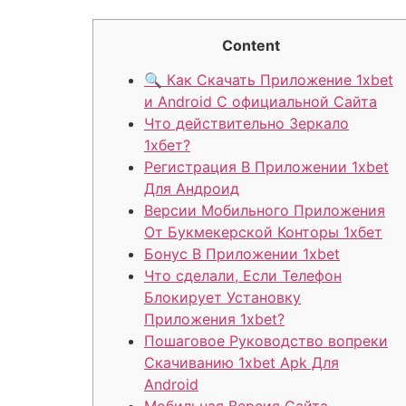
Content
🔍 Как Скачать Приложение 1xbet
и Android С официальной Сайта
Что действительно Зеркало
1хбет?
Регистрация В Приложении 1xbet
Для Андроид
Версии Мобильного Приложения
От Букмекерской Конторы 1хбет
Бонус В Приложении 1xbet
Что сделали, Если Телефон
Блокирует Установку
Приложения 1xbet?
Пошаговое Руководство вопреки
Скачиванию 1xbet Apk Для
Android