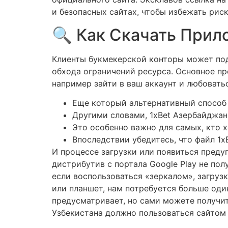
и безопасных сайтах, чтобы избежать рис
🔍 Как Скачать Прило
Клиенты букмекерской конторы может подп
обхода ограничений ресурса. Основное пр
например зайти в ваш аккаунт и любоват
Еще который альтернативный способ п
Другими словами, 1xBet Азербайджан 
Это особенно важно для самых, кто 
Впоследствии убедитесь, что файл 1x
И процессе загрузки или появиться преду
дистрибутив с портала Google Play не по
если воспользоваться «зеркалом», загрузк
или планшет, нам потребуется больше оди
предусматривает, но сами можете получит
Узбекистана должно пользоваться сайтом