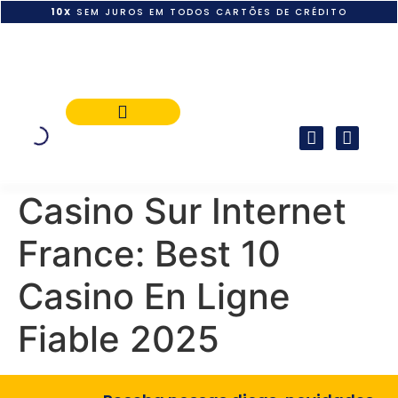
10X
SEM JUROS EM TODOS CARTÕES DE CRÉDITO
POLÍTICA DE PAGAMENTO
Casino Sur Internet
France: Best 10
Casino En Ligne
Fiable 2025