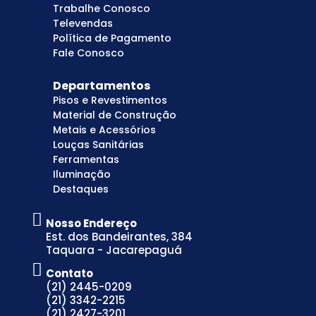
Trabalhe Conosco
Televendas
Política de Pagamento
Fale Conosco
Departamentos
Pisos e Revestimentos
Material de Construção
Metais e Acessórios
Louças Sanitárias
Ferramentas
Iluminação
Destaques
Nosso Endereço
Est. dos Bandeirantes, 384
Taquara - Jacarepaguá
Contato
(21) 2445-0209
(21) 3342-2215
(21) 2427-3201