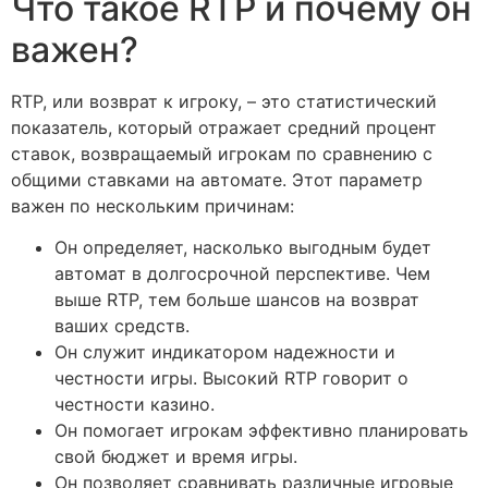
Что такое RTP и почему он
важен?
RTP, или возврат к игроку, – это статистический
показатель, который отражает средний процент
ставок, возвращаемый игрокам по сравнению с
общими ставками на автомате. Этот параметр
важен по нескольким причинам:
Он определяет, насколько выгодным будет
автомат в долгосрочной перспективе. Чем
выше RTP, тем больше шансов на возврат
ваших средств.
Он служит индикатором надежности и
честности игры. Высокий RTP говорит о
честности казино.
Он помогает игрокам эффективно планировать
свой бюджет и время игры.
Он позволяет сравнивать различные игровые