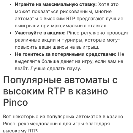
Играйте на максимальную ставку:
Хотя это
может показаться рискованным, многие
автоматы с высоким RTP предлагают лучшие
выигрыши при максимальных ставках.
Участвуйте в акциях:
Pinco регулярно проводит
различные акции и турниры, которые могут
повысить ваши шансы на выигрыш.
Не гонитесь за потерянными средствами:
Не
выделяйте больше денег на игру, если вам не
везёт. Лучше сделать паузу.
Популярные автоматы с
высоким RTP в казино
Pinco
Вот некоторые из популярных автоматов в казино
Pinco, рекомендованных для игры благодаря
высокому RTP: