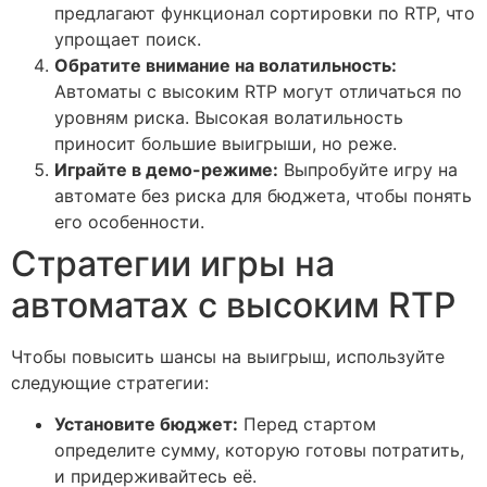
предлагают функционал сортировки по RTP, что
упрощает поиск.
Обратите внимание на волатильность:
Автоматы с высоким RTP могут отличаться по
уровням риска. Высокая волатильность
приносит большие выигрыши, но реже.
Играйте в демо-режиме:
Выпробуйте игру на
автомате без риска для бюджета, чтобы понять
его особенности.
Стратегии игры на
автоматах с высоким RTP
Чтобы повысить шансы на выигрыш, используйте
следующие стратегии:
Установите бюджет:
Перед стартом
определите сумму, которую готовы потратить,
и придерживайтесь её.