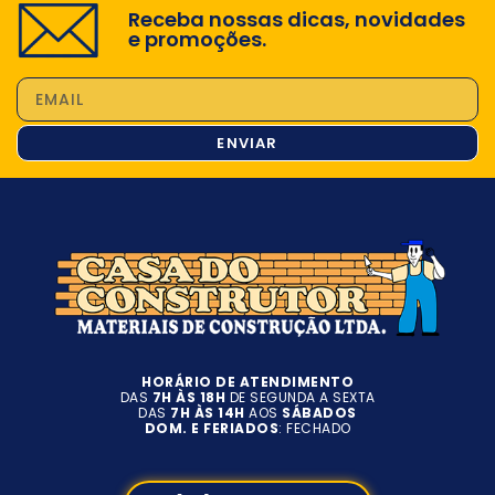
Receba nossas dicas, novidades
e promoções.
ENVIAR
HORÁRIO DE ATENDIMENTO
DAS
7H ÀS 18H
DE SEGUNDA A SEXTA
DAS
7H ÀS 14H
AOS
SÁBADOS
DOM. E FERIADOS
: FECHADO