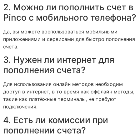
2. Можно ли пополнить счет в
Pinco с мобильного телефона?
Да, вы можете воспользоваться мобильными
приложениями и сервисами для быстро пополнения
счета.
3. Нужен ли интернет для
пополнения счета?
Для использования онлайн методов необходим
доступ в интернет, в то время как оффлайн методы,
такие как платёжные терминалы, не требуют
подключения.
4. Есть ли комиссии при
пополнении счета?