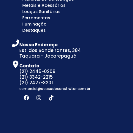
Metais e Acessórios
Louças Sanitárias
Ferramentas
Iluminação
Destaques
Nosso Endereço
Est. dos Bandeirantes, 384
Taquara - Jacarepaguá
Contato
(21) 2445-0209
(21) 3342-2215
(21) 2427-3201
comercial@acasadoconstrutor.com.br