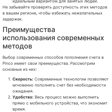
идеальным вариантом для занятых людей.
Не забывайте проверять доступность этих методов
в вашем регионе, чтобы избежать нежелательных
задержек.
Преимущества
использования современных
методов
Выбор современных способов пополнения счета в
Pinco имеет свои преимущества. Рассмотрим
основные из них:
Скорость:
Современные технологии позволяют
мгновенно пополнять счет без необходимости
ожидания.
Удобство:
Весь процесс можно выполнить
прямо с мобильного устройства, что экономит
время.