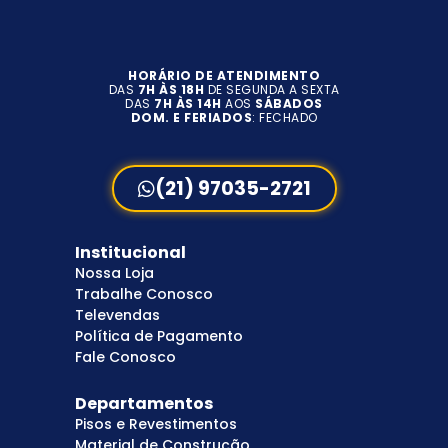
HORÁRIO DE ATENDIMENTO
DAS
7H ÀS 18H
DE SEGUNDA A SEXTA
DAS
7H ÀS 14H
AOS
SÁBADOS
DOM. E FERIADOS
: FECHADO
(21) 97035-2721
Institucional
Nossa Loja
Trabalhe Conosco
Televendas
Política de Pagamento
Fale Conosco
Departamentos
Pisos e Revestimentos
Material de Construção