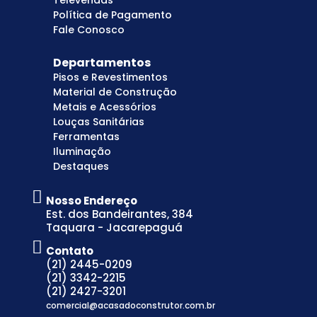
Política de Pagamento
Fale Conosco
Departamentos
Pisos e Revestimentos
Material de Construção
Metais e Acessórios
Louças Sanitárias
Ferramentas
Iluminação
Destaques
Nosso Endereço
Est. dos Bandeirantes, 384
Taquara - Jacarepaguá
Contato
(21) 2445-0209
(21) 3342-2215
(21) 2427-3201
comercial@acasadoconstrutor.com.br