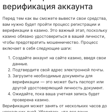
верификация аккаунта
Перед тем как вы сможете вывести свои средства,
вам нужно будет пройти процесс регистрации и
верификации в казино. Это важный этап, поскольку
казино обязано удостовериться в вашей личности,
чтобы предотвратить мошенничество. Процесс
включает в себя следующие шаги:
Создайте аккаунт на сайте казино, введя свои
данные.
Подтвердите свой адрес электронной почты.
Загрузите необходимые документы для
верификации — это может быть паспорт или
другой удостоверяющий личность документ.
Ожидайте, пока ваша учетная запись будет
проверена казино.
Верификация может занять от нескольких часов до
нескольких дней. Убедитесь, что все ваши