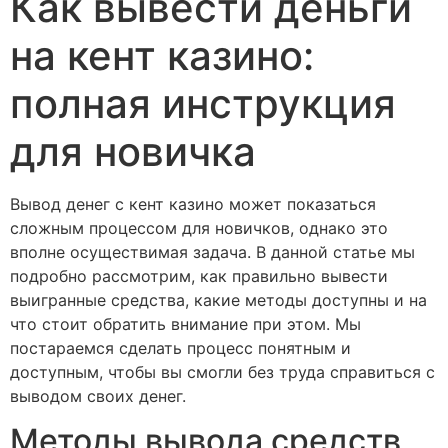
Как вывести деньги
на кент казино:
полная инструкция
для новичка
Вывод денег с кент казино может показаться
сложным процессом для новичков, однако это
вполне осуществимая задача. В данной статье мы
подробно рассмотрим, как правильно вывести
выигранные средства, какие методы доступны и на
что стоит обратить внимание при этом. Мы
постараемся сделать процесс понятным и
доступным, чтобы вы смогли без труда справиться с
выводом своих денег.
Методы вывода средств