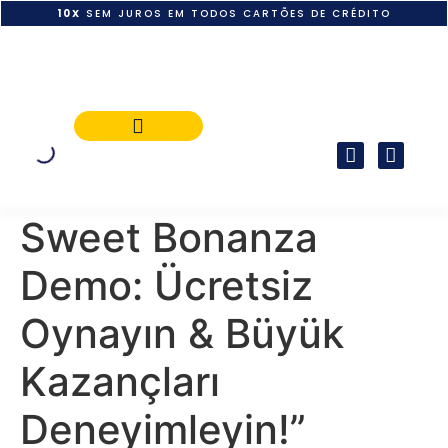
10X
SEM JUROS EM TODOS CARTÕES DE CRÉDITO
POLÍTICA DE PAGAMENTO
Sweet Bonanza
Demo: Ücretsiz
Oynayın & Büyük
Kazançları
Deneyimleyin!”