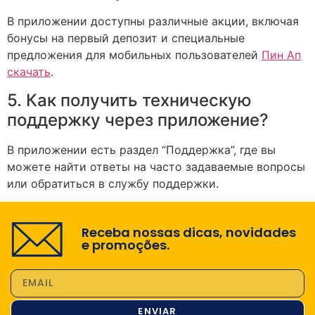
В приложении доступны различные акции, включая
бонусы на первый депозит и специальные
предложения для мобильных пользователей
Пин Ап
скачать
.
5. Как получить техническую
поддержку через приложение?
В приложении есть раздел “Поддержка”, где вы
можете найти ответы на часто задаваемые вопросы
или обратиться в службу поддержки.
Receba nossas dicas, novidades
e promoções.
ENVIAR