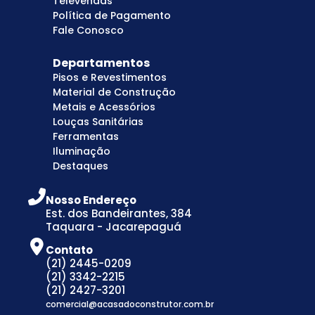
Televendas
Política de Pagamento
Fale Conosco
Departamentos
Pisos e Revestimentos
Material de Construção
Metais e Acessórios
Louças Sanitárias
Ferramentas
Iluminação
Destaques
Nosso Endereço
Est. dos Bandeirantes, 384
Taquara - Jacarepaguá
Contato
(21) 2445-0209
(21) 3342-2215
(21) 2427-3201
comercial@acasadoconstrutor.com.br