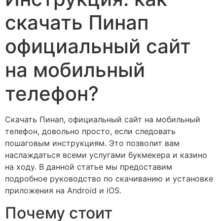
скачать Пинап
официальный сайт
на мобильный
телефон?
Скачать Пинап, официальный сайт на мобильный
телефон, довольно просто, если следовать
пошаговым инструкциям. Это позволит вам
наслаждаться всеми услугами букмекера и казино
на ходу. В данной статье мы предоставим
подробное руководство по скачиванию и установке
приложения на Android и iOS.
Почему стоит