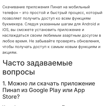
Скачивание приложения Пинап на мобильный
телефон – это простой и быстрый процесс, который
позволяет получить доступ ко всем функциям
букмекера. Следуя указанным шагам для Android и
iOS, вы сможете установить приложение и
наслаждаться своим любимым азартным досугом в
любое время. Не забывайте проверять обновления,
чтобы получать доступ к самым новым функциям и
акциям.
Часто задаваемые
вопросы
1. Можно ли скачать приложение
Пинап из Google Play или App
Store?