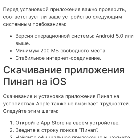
Перед установкой приложения важно проверить,
соответствует ли ваше устройство следующим
системным требованиям:
Версия операционной системы: Android 5.0 или
выше.
Минимум 200 МБ свободного места.
Стабильное интернет-соединение.
Скачивание приложения
Пинап на iOS
Скачивание и установка приложения Пинап на
устройствах Apple также не вызывает трудностей.
Следуйте этим шагам:
Откройте App Store на своём устройстве.
Введите в строку поиска “Пинап”.
Найдите официальное приложение и нажмите