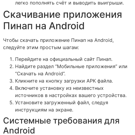
легко пополнять счёт и выводить выигрыши.
Скачивание приложения
Пинап на Android
Чтобы скачать приложение Пинап на Android,
следуйте этим простым шагам:
Перейдите на официальный сайт Пинап.
Найдите раздел “Мобильные приложения” или
“Скачать на Android”.
Кликните на кнопку загрузки APK файла.
Включите установку из неизвестных
источников в настройках вашего устройства.
Установите загруженный файл, следуя
инструкциям на экране.
Системные требования для
Android