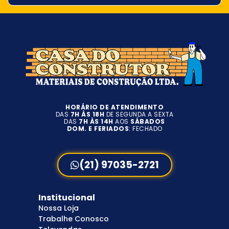
HORÁRIO DE ATENDIMENTO
DAS
7H ÀS 18H
DE SEGUNDA A SEXTA
DAS
7H ÀS 14H
AOS
SÁBADOS
DOM. E FERIADOS
: FECHADO
(21) 97035-2721
Institucional
Nossa Loja
Trabalhe Conosco