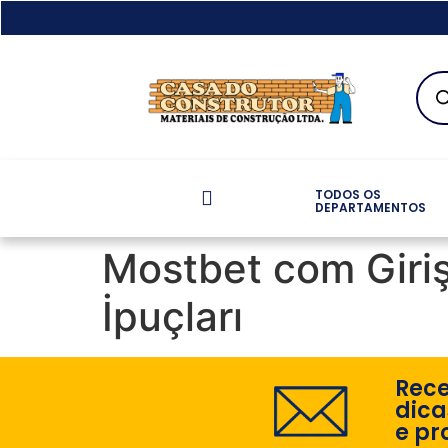
TODOS OS
DEPARTAMENTOS
Mostbet com Giriş
İpuçları
Rec
dica
e pr