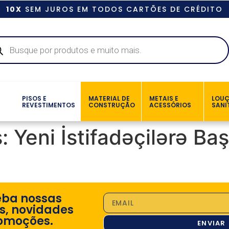
10X
SEM JUROS EM TODOS CARTÕES DE CRÉDITO
PISOS E
MATERIAL DE
METAIS E
LOU
REVESTIMENTOS
CONSTRUÇÃO
ACESSÓRIOS
SANI
: Yeni İstifadəçilərə B
eba nossas
s, novidades
omoções.
ENVIAR