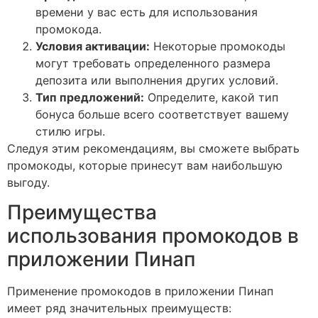
времени у вас есть для использования
промокода.
Условия активации:
Некоторые промокоды
могут требовать определенного размера
депозита или выполнения других условий.
Тип предложений:
Определите, какой тип
бонуса больше всего соответствует вашему
стилю игры.
Следуя этим рекомендациям, вы сможете выбрать
промокоды, которые принесут вам наибольшую
выгоду.
Преимущества
использования промокодов в
приложении Пинап
Применение промокодов в приложении Пинап
имеет ряд значительных преимуществ: