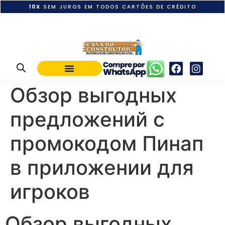
10X
SEM JUROS EM TODOS CARTÕES DE CRÉDITO
POLÍTICA DE PAGAMENTO
Обзор выгодных
предложений с
промокодом Пинап
в приложении для
игроков
Обзор выгодных