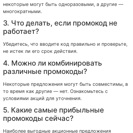
некоторые могут быть одноразовыми, а другие —
многократными.
3. Что делать, если промокод не
работает?
Убедитесь, что вводите код правильно и проверьте,
не истек ли его срок действия.
4. Можно ли комбинировать
различные промокоды?
Некоторые предложения могут быть совместимы, в
то время как другие — нет. Ознакомьтесь с
условиями акций для уточнения.
5. Какие самые прибыльные
промокоды сейчас?
Наиболее выгодные акционные предложения