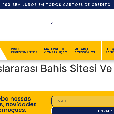
10X
SEM JUROS EM TODOS CARTÕES DE CRÉDITO
PISOS E
MATERIAL DE
METAIS E
LOU
REVESTIMENTOS
CONSTRUÇÃO
ACESSÓRIOS
SANI
slararası Bahis Sitesi 
eba nossas
s, novidades
omoções.
ENVIAR