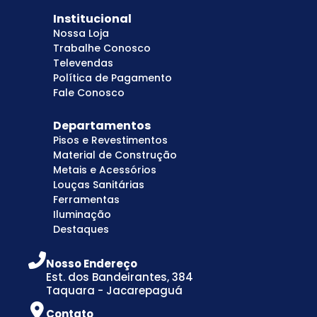
Institucional
Nossa Loja
Trabalhe Conosco
Televendas
Política de Pagamento
Fale Conosco
Departamentos
Pisos e Revestimentos
Material de Construção
Metais e Acessórios
Louças Sanitárias
Ferramentas
Iluminação
Destaques
Nosso Endereço
Est. dos Bandeirantes, 384
Taquara - Jacarepaguá
Contato