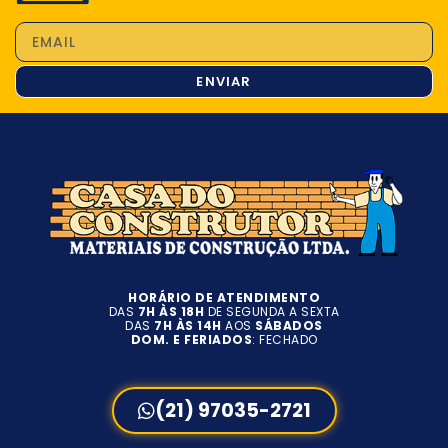
ENVIAR
HORÁRIO DE ATENDIMENTO
DAS
7H ÀS 18H
DE SEGUNDA A SEXTA
DAS
7H ÀS 14H
AOS
SÁBADOS
DOM. E FERIADOS
: FECHADO
(21) 97035-2721