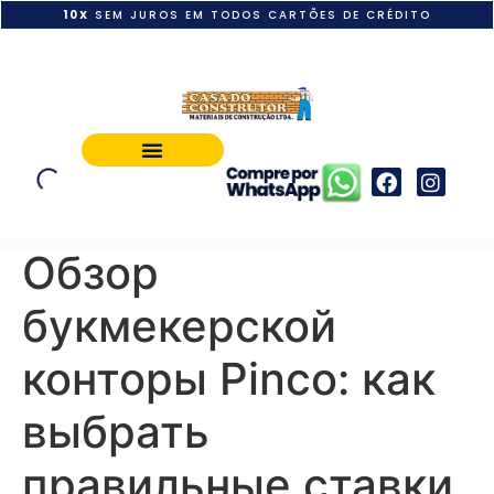
10X
SEM JUROS EM TODOS CARTÕES DE CRÉDITO
POLÍTICA DE PAGAMENTO
Обзор
букмекерской
конторы Pinco: как
выбрать
правильные ставки