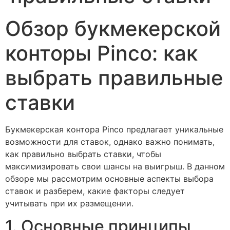
Обзор букмекерской
конторы Pinco: как
выбрать правильные
ставки
Букмекерская контора Pinco предлагает уникальные
возможности для ставок, однако важно понимать,
как правильно выбрать ставки, чтобы
максимизировать свои шансы на выигрыш. В данном
обзоре мы рассмотрим основные аспекты выбора
ставок и разберем, какие факторы следует
учитывать при их размещении.
1. Основные принципы