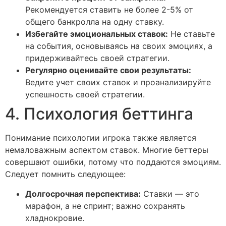
Рекомендуется ставить не более 2-5% от
общего банкролла на одну ставку.
Избегайте эмоциональных ставок:
Не ставьте
на события, основываясь на своих эмоциях, а
придерживайтесь своей стратегии.
Регулярно оценивайте свои результаты:
Ведите учет своих ставок и проанализируйте
успешность своей стратегии.
4. Психология беттинга
Понимание психологии игрока также является
немаловажным аспектом ставок. Многие беттеры
совершают ошибки, потому что поддаются эмоциям.
Следует помнить следующее:
Долгосрочная перспектива:
Ставки — это
марафон, а не спринт; важно сохранять
хладнокровие.