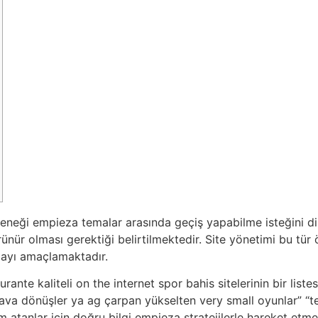
eçeneği empieza temalar arasında geçiş yapabilme isteğini dile
ür olması gerektiği belirtilmektedir. Site yönetimi bu tür 
mayı amaçlamaktadır.
te kaliteli on the internet spor bahis sitelerinin bir listesi
ava dönüşler ya ag çarpan yükselten very small oyunlar” “
 atanlar için doğru bilgi empieza stratejilerle hareket etm