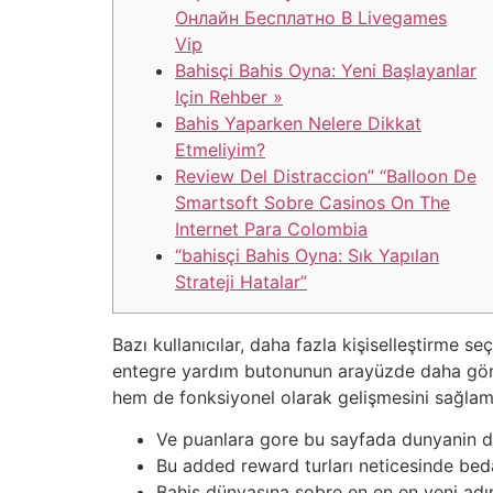
Онлайн Бесплатно В Livegames
Vip
Bahisçi Bahis Oyna: Yeni Başlayanlar
Için Rehber »
Bahis Yaparken Nelere Dikkat
Etmeliyim?
Review Del Distraccion” “Balloon De
Smartsoft Sobre Casinos On The
Internet Para Colombia
“bahisçi Bahis Oyna: Sık Yapılan
Strateji Hatalar”
Bazı kullanıcılar, daha fazla kişiselleştirme s
entegre yardım butonunun arayüzde daha görün
hem de fonksiyonel olarak gelişmesini sağla
Ve puanlara gore bu sayfada dunyanin duran
Bu added reward turları neticesinde bed
Bahis dünyasına sobre en en en yeni adım