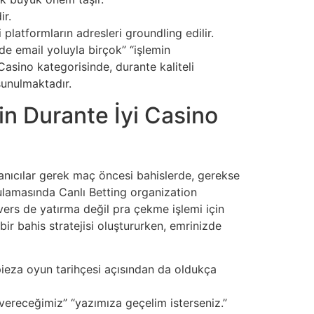
ir.
 platformların adresleri groundling edilir.
zde email yoluyla birçok” “işlemin
 Casino kategorisinde, durante kaliteli
sunulmaktadır.
in Durante İyi Casino
llanıcılar gerek maç öncesi bahislerde, gerekse
ulamasında Canlı Betting organization
 vers de yatırma değil pra çekme işlemi için
ir bahis stratejisi oluştururken, emrinizde
ieza oyun tarihçesi açısından da oldukça
i vereceğimiz” “yazımıza geçelim isterseniz.”