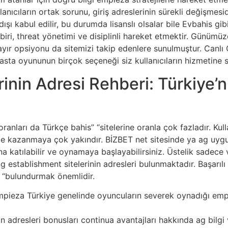
lanıcıların ortak sorunu, giriş adreslerinin sürekli değişmesid
ı kabul edilir, bu durumda lisanslı olsalar bile Evbahis gibi
n biri, threat yönetimi ve disiplinli hareket etmektir. Günümü
 kayır opsiyonu da sitemizi takip edenlere sunulmuştur. Canlı
asta oyununun birçok seçeneği siz kullanıcıların hizmetine 
rinin Adresi Rehberi: Türkiye’n
oranları da Türkçe bahis” “sitelerine oranla çok fazladır. Ku
 ile kazanmaya çok yakındır. BİZBET net sitesinde ya ag uyg
ına katılabilir ve oynamaya başlayabilirsiniz. Üstelik sadece
establishment sitelerinin adresleri bulunmaktadır. Başarılı b
” “bulundurmak önemlidir.
mpieza Türkiye genelinde oyuncuların severek oynadığı emp
nin adresleri bonusları continua avantajları hakkında ag bilg