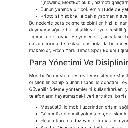
“[newline]MostBet ekibi, hizmeti geliştirm
Bunun yanında bir çok em virtude de yatı
Kripto afin sobre ile bahis yapmanın ava
Bu nedenle para çekme talebini en hızlı alınan
duymayacağınız bu rahatlık ve oyun çeşitliliğ
zamanki gibi oynar ve yönlendirir, ancak siz b
casino normalde fiziksel casinolarda bulabilec
makaleler, Fresh York Times Spor Bölümü gibi
Para Yönetimi Ve Disiplin
Mostbet’in müşteri destek temsilcilerine Mo
erişilebilir. Sahip olunan lisans ile denetimli
Güvenilir ödeme yöntemlerini kullandırırken, ya
telefonların hayatımızdaki yeri arttıkça, bah
Masaüstü ile mobil üzerinden erişim sağ
Günümüzde email yoluyla birçok işlemin ge
Hesap koruma düzeyini artırmak için yöne
Aviator Oyununda Sosyal Etkileşim ve Topl