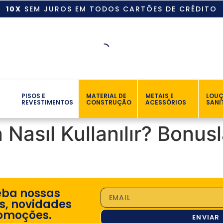
10X
SEM JUROS EM TODOS CARTÕES DE CRÉDITO
PISOS E
MATERIAL DE
METAIS E
LOU
REVESTIMENTOS
CONSTRUÇÃO
ACESSÓRIOS
SANI
Nasıl Kullanılır? Bonus
eba nossas
s, novidades
omoções.
ENVIAR