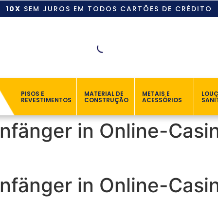
10X
SEM JUROS EM TODOS CARTÕES DE CRÉDITO
PISOS E
MATERIAL DE
METAIS E
LOU
REVESTIMENTOS
CONSTRUÇÃO
ACESSÓRIOS
SANI
Anfänger in Online-Casi
Anfänger in Online-Casi