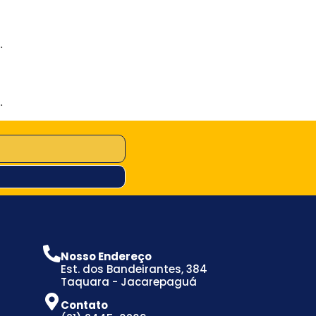
.
.
Nosso Endereço
Est. dos Bandeirantes, 384
Taquara - Jacarepaguá
Contato