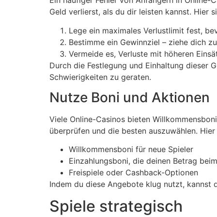
Ein häufiger Fehler von Anfängern in Online-C
Geld verlierst, als du dir leisten kannst. Hie
Lege ein maximales Verlustlimit fest, bev
Bestimme ein Gewinnziel – ziehe dich zu
Vermeide es, Verluste mit höheren Eins
Durch die Festlegung und Einhaltung dieser G
Schwierigkeiten zu geraten.
Nutze Boni und Aktionen
Viele Online-Casinos bieten Willkommensboni 
überprüfen und die besten auszuwählen. Hier s
Willkommensboni für neue Spieler
Einzahlungsboni, die deinen Betrag bei
Freispiele oder Cashback-Optionen
Indem du diese Angebote klug nutzt, kannst d
Spiele strategisch