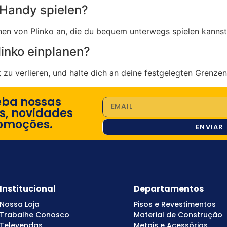
 Handy spielen?
onen von Plinko an, die du bequem unterwegs spielen kannst
Plinko einplanen?
t zu verlieren, und halte dich an deine festgelegten Grenzen
eba nossas
s, novidades
omoções.
ENVIAR
Institucional
Departamentos
Nossa Loja
Pisos e Revestimentos
Trabalhe Conosco
Material de Construção
Televendas
Metais e Acessórios