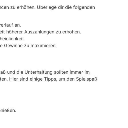
ncen zu erhöhen. Überlege dir die folgenden
erlauf an.
keit höherer Auszahlungen zu erhöhen.
einlichkeit.
ine Gewinne zu maximieren.
r Spaß und die Unterhaltung sollten immer im
ten. Hier sind einige Tipps, um den Spielspaß
enießen.