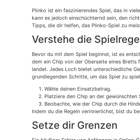
Plinko ist ein faszinierendes Spiel, das in v
kann es jedoch einschüchternd sein, den richt
Tipps, die dir helfen, das Plinko-Spiel zu m
Verstehe die Spielrege
Bevor du mit dem Spiel beginnst, ist es entsc
dem ein Chip von der Oberseite eines Bretts f
landet. Jedes Loch bietet unterschiedliche G
grundlegenden Schritte, um das Spiel zu spiel
Wähle deinen Einsatzbetrag.
Platziere den Chip an der gewünschten S
Beobachte, wie der Chip durch die Hinder
Indem du die Regeln verinnerlichst, bist du be
Setze dir Grenzen