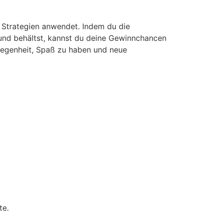
 Strategien anwendet. Indem du die
grund behältst, kannst du deine Gewinnchancen
Gelegenheit, Spaß zu haben und neue
te.