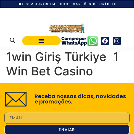
10X
SEM JUROS EM TODOS CARTÕES DE CRÉDITO
POLÍTICA DE PAGAMENTO
1win Giriş Türkiye ️ 1
Win Bet Casino ️
Receba nossas dicas, novidades
e promoções.
ENVIAR