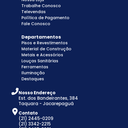
Trabalhe Conosco
Televendas
Política de Pagamento
Fale Conosco
Departamentos
Pisos e Revestimentos
Material de Construção
Metais e Acessórios
Louças Sanitárias
Ferramentas
Iluminação
Destaques
Nosso Endereço
Est. dos Bandeirantes, 384
Taquara - Jacarepaguá
Contato
(21) 2445-0209
(21) 3342-2215