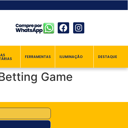
ÇAS
FERRAMENTAS
ILUMINAÇÃO
DESTAQUE
TÁRIAS
 Betting Game