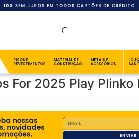
10X
SEM JUROS EM TODOS CARTÕES DE CRÉDITO
PISOS E
MATERIAL DE
METAIS E
LOU
REVESTIMENTOS
CONSTRUÇÃO
ACESSÓRIOS
SANI
os For 2025 Play Plinko
eba nossas
s, novidades
omoções.
ENVIAR