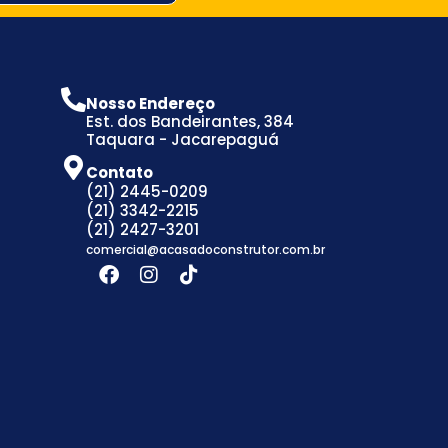
Nosso Endereço
Est. dos Bandeirantes, 384
Taquara - Jacarepaguá
Contato
(21) 2445-0209
(21) 3342-2215
(21) 2427-3201
comercial@acasadoconstrutor.com.br