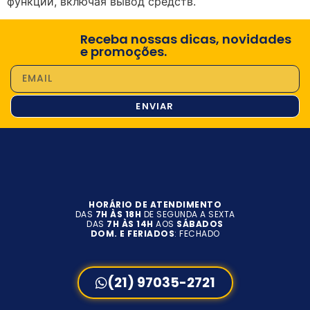
функции, включая вывод средств.
Receba nossas dicas, novidades
e promoções.
ENVIAR
HORÁRIO DE ATENDIMENTO
DAS
7H ÀS 18H
DE SEGUNDA A SEXTA
DAS
7H ÀS 14H
AOS
SÁBADOS
DOM. E FERIADOS
: FECHADO
(21) 97035-2721