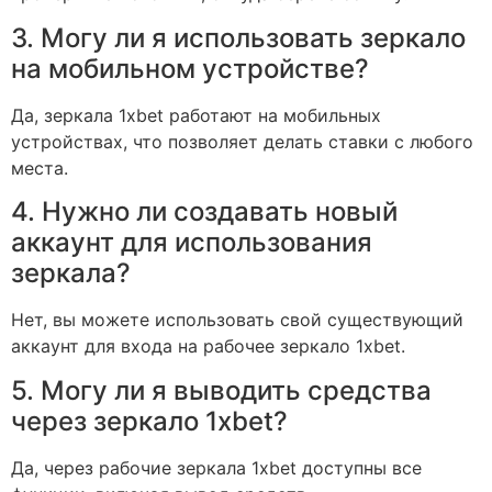
3. Могу ли я использовать зеркало
на мобильном устройстве?
Да, зеркала 1xbet работают на мобильных
устройствах, что позволяет делать ставки с любого
места.
4. Нужно ли создавать новый
аккаунт для использования
зеркала?
Нет, вы можете использовать свой существующий
аккаунт для входа на рабочее зеркало 1xbet.
5. Могу ли я выводить средства
через зеркало 1xbet?
Да, через рабочие зеркала 1xbet доступны все