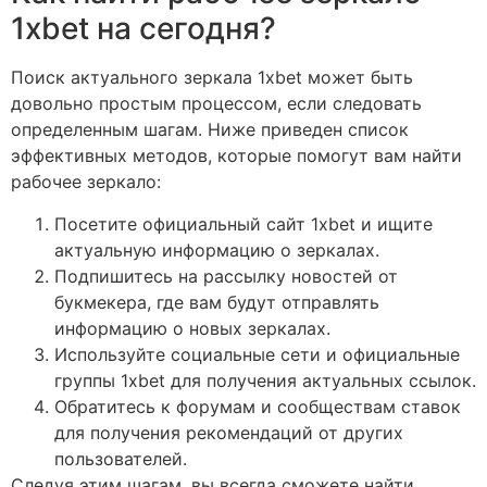
1xbet на сегодня?
Поиск актуального зеркала 1xbet может быть
довольно простым процессом, если следовать
определенным шагам. Ниже приведен список
эффективных методов, которые помогут вам найти
рабочее зеркало:
Посетите официальный сайт 1xbet и ищите
актуальную информацию о зеркалах.
Подпишитесь на рассылку новостей от
букмекера, где вам будут отправлять
информацию о новых зеркалах.
Используйте социальные сети и официальные
группы 1xbet для получения актуальных ссылок.
Обратитесь к форумам и сообществам ставок
для получения рекомендаций от других
пользователей.
Следуя этим шагам, вы всегда сможете найти