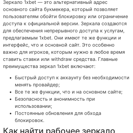
Зеркало 1xbet — это альтернативный адрес
основного сайта букмекера, который позволяет
пользователям обойти блокировку или ограничение
доступа к официальной версии. Зеркала создаются
для обеспечения непрерывного доступа к услугам,
предлагаемым 1xbet. Они имеют те же функции и
интерфейс, что и основной сайт. Это особенно
важно для игроков, которым нужно в любое время
ставить ставки или withdraw средства. Главные
преимущества зеркал 1xbet включают:
Быстрый доступ к аккаунту без необходимости
менять провайдер;
Все те же функции, что и на основном сайте;
Безопасность и анонимность при
использовании;
Постоянные обновления для обхода
блокировок.
Как найти рабочее зеркало