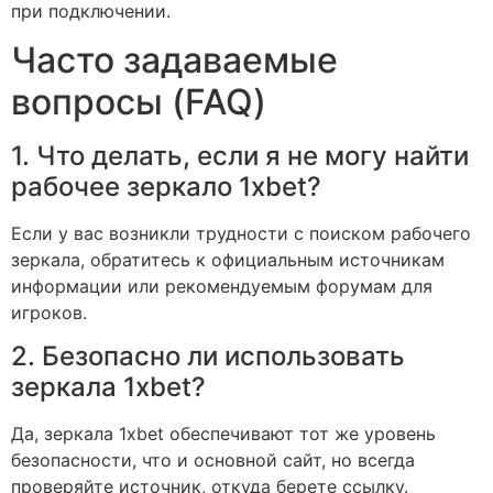
при подключении.
Часто задаваемые
вопросы (FAQ)
1. Что делать, если я не могу найти
рабочее зеркало 1xbet?
Если у вас возникли трудности с поиском рабочего
зеркала, обратитесь к официальным источникам
информации или рекомендуемым форумам для
игроков.
2. Безопасно ли использовать
зеркала 1xbet?
Да, зеркала 1xbet обеспечивают тот же уровень
безопасности, что и основной сайт, но всегда
проверяйте источник, откуда берете ссылку.