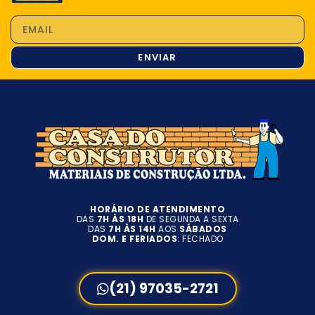
ENVIAR
HORÁRIO DE ATENDIMENTO
DAS
7H ÀS 18H
DE SEGUNDA A SEXTA
DAS
7H ÀS 14H
AOS
SÁBADOS
DOM. E FERIADOS
: FECHADO
(21) 97035-2721