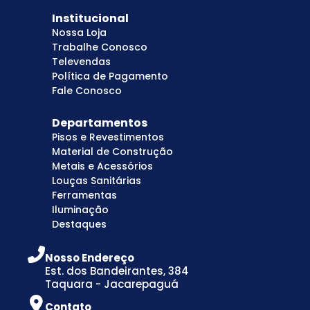
Institucional
Nossa Loja
Trabalhe Conosco
Televendas
Política de Pagamento
Fale Conosco
Departamentos
Pisos e Revestimentos
Material de Construção
Metais e Acessórios
Louças Sanitárias
Ferramentas
Iluminação
Destaques
Nosso Endereço
Est. dos Bandeirantes, 384
Taquara - Jacarepaguá
Contato