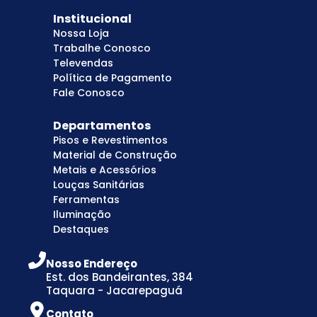
Institucional
Nossa Loja
Trabalhe Conosco
Televendas
Política de Pagamento
Fale Conosco
Departamentos
Pisos e Revestimentos
Material de Construção
Metais e Acessórios
Louças Sanitárias
Ferramentas
Iluminação
Destaques
Nosso Endereço
Est. dos Bandeirantes, 384
Taquara - Jacarepaguá
Contato