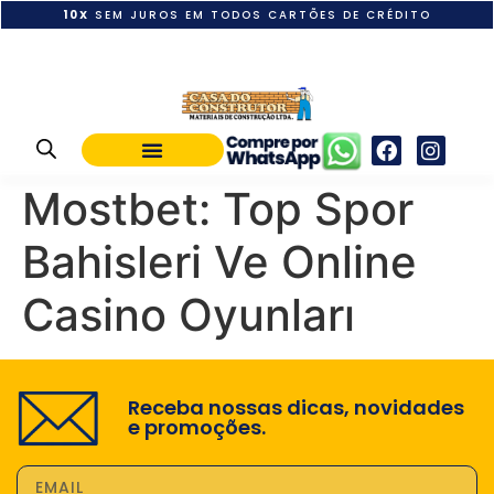
10X
SEM JUROS EM TODOS CARTÕES DE CRÉDITO
POLÍTICA DE PAGAMENTO
Mostbet: Top Spor
Bahisleri Ve Online
Casino Oyunları
Receba nossas dicas, novidades
e promoções.