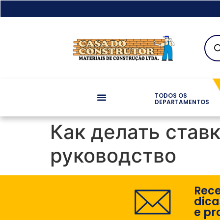
TODOS OS
DEPARTAMENTOS
Как делать став
руководство
Rec
dica
e pr