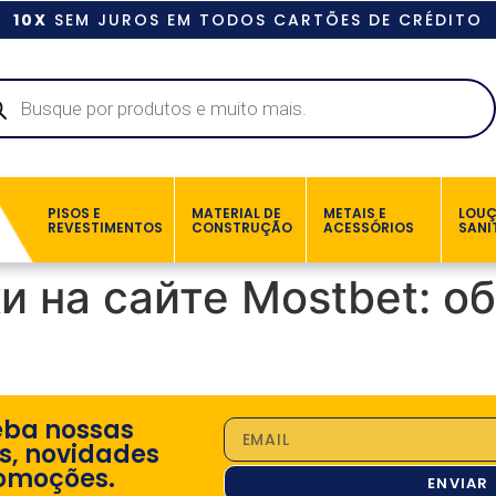
10X
SEM JUROS EM TODOS CARTÕES DE CRÉDITO
PISOS E
MATERIAL DE
METAIS E
LOU
REVESTIMENTOS
CONSTRUÇÃO
ACESSÓRIOS
SANI
ки на сайте Mostbet: 
eba nossas
s, novidades
omoções.
ENVIAR