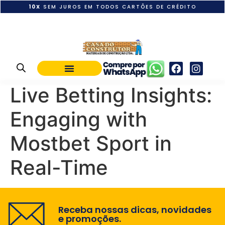
10X
SEM JUROS EM TODOS CARTÕES DE CRÉDITO
POLÍTICA DE PAGAMENTO
Live Betting Insights:
Engaging with
Mostbet Sport in
Real-Time
Receba nossas dicas, novidades
e promoções.